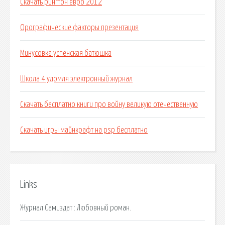
Скачать рингтон евро 2012
Орографические факторы презентация
Минусовка успенская батюшка
Школа 4 удомля электронный журнал
Скачать бесплатно книги про войну великую отечественную
Скачать игры майнкрафт на psp бесплатно
Links
Журнал Самиздат : Любовный роман.