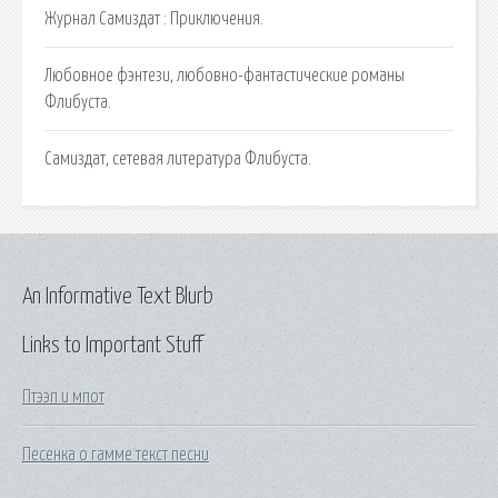
Журнал Самиздат : Приключения.
Любовное фэнтези, любовно-фантастические романы
Флибуста.
Самиздат, сетевая литература Флибуста.
An Informative Text Blurb
Links to Important Stuff
Птээп и мпот
Песенка о гамме текст песни