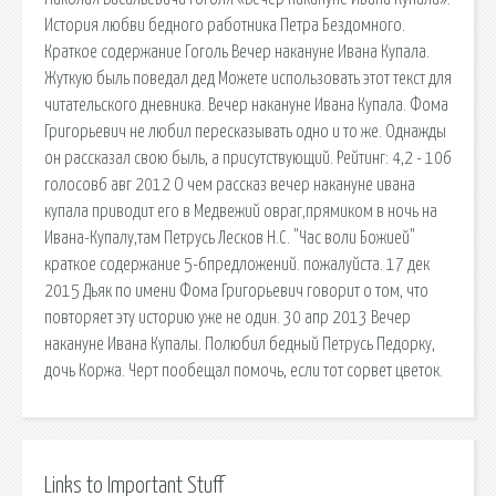
История любви бедного работника Петра Бездомного.
Краткое содержание Гоголь Вечер накануне Ивана Купала.
Жуткую быль поведал дед Можете использовать этот текст для
читательского дневника. Вечер накануне Ивана Купала. Фома
Григорьевич не любил пересказывать одно и то же. Однажды
он рассказал свою быль, а присутствующий. Рейтинг: 4,2 - 106
голосов6 авг 2012 О чем рассказ вечер накануне ивана
купала приводит его в Медвежий овраг,прямиком в ночь на
Ивана-Купалу,там Петрусь Лесков Н.С. "Час воли Божией"
краткое содержание 5-6предложений. пожалуйста. 17 дек
2015 Дьяк по имени Фома Григорьевич говорит о том, что
повторяет эту историю уже не один. 30 апр 2013 Вечер
накануне Ивана Купалы. Полюбил бедный Петрусь Педорку,
дочь Коржа. Черт пообещал помочь, если тот сорвет цветок.
Links to Important Stuff