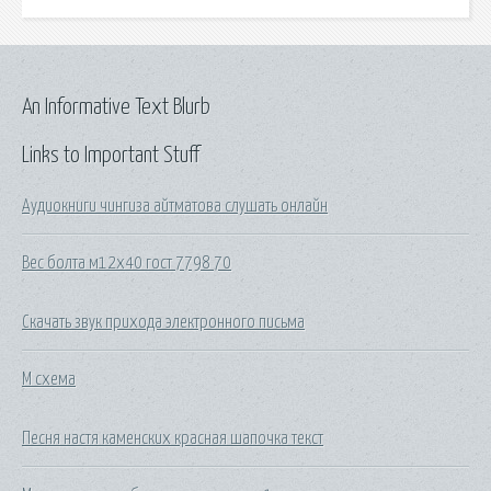
An Informative Text Blurb
Links to Important Stuff
Аудиокниги чингиза айтматова слушать онлайн
Вес болта м12х40 гост 7798 70
Скачать звук прихода электронного письма
М схема
Песня настя каменских красная шапочка текст