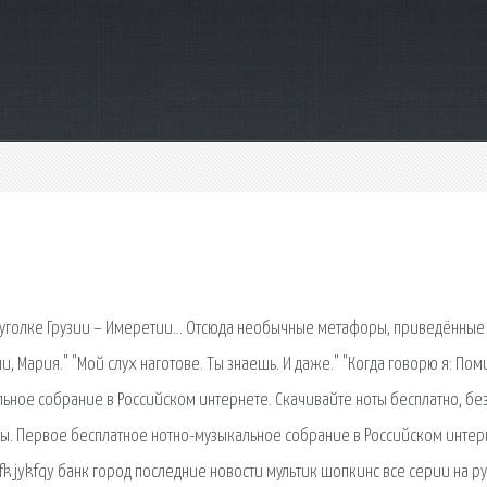
е в уголке Грузии – Имеретии… Отсюда необычные метафоры, приведённые
и, Мария." "Мой слух наготове. Ты знаешь. И даже." "Когда говорю я: Пом
ное собрание в Российском интернете. Скачивайте ноты бесплатно, бе
ы. Первое бесплатное нотно-музыкальное собрание в Российском интер
,fk jykfqy банк город последние новости мультик шопкинс все серии на р