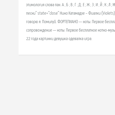
этимология слова пан. А ; Б ; В ; Г ; Д ; Е ; Ж ; З ; И ; Й ; К ; Л ; М
песни” state=”close” Нино Катамадзе – Фиалки (Violets)
говорю я: Помилуй. ФОРТЕПИАНО — ноты. Первое беспла
сопровождение — ноты. Первое бесплатное нотно-муз
22 года картинки девушка одевалка игра.