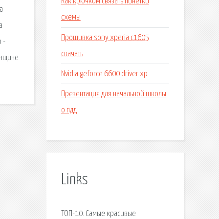
Как крючком связать пинетки
ва
схемы
а
Прошивка sony xperia c1605
 -
скачать
енщине
Nvidia geforce 6600 driver xp
Презентация для начальной школы
о пдд
Links
ТОП-10. Самые красивые