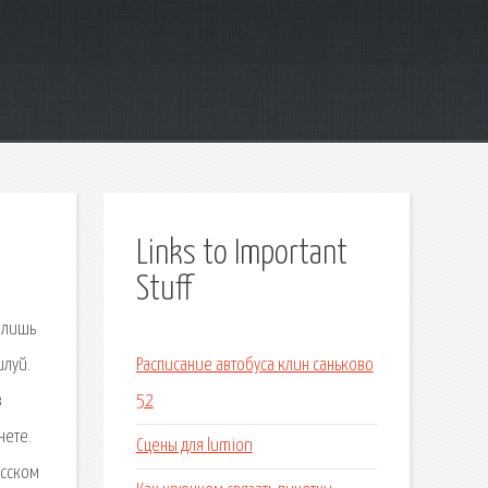
Links to Important
Stuff
 лишь
илуй.
Расписание автобуса клин саньково
з
52
нете.
Сцены для lumion
усском