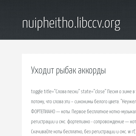
nuipheitho.libccv.org
Уходит рыбак аккорды
toggle title=”Слова песни” state=”close” Песня о зим
потому, что слова эти – синонимы белого цвета. "Неужел
ФОРТЕПИАНО — ноты. Первое бесплатное нотно-музыкаль
регистрации и смс. фортепиано - сопровождение — нот
Скачивайте ноты бесплатно, без регистрации и смс. w rf