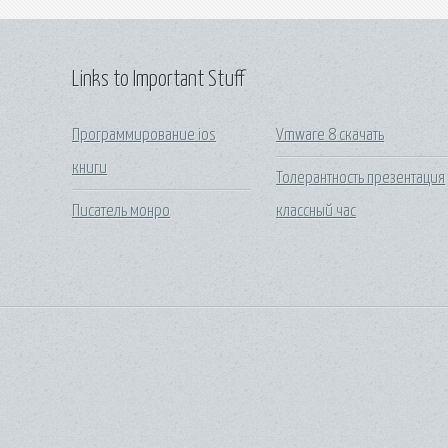
Links to Important Stuff
Программирование ios
Vmware 8 скачать
книги
Толерантность презентация
Писатель монро
классный час