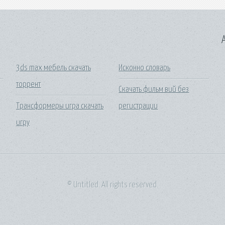
A
3ds max мебель скачать
Исконно словарь
торрент
Скачать фильм вий без
Трансформеры игра скачать
регистрации
игру
© Untitled. All rights reserved.