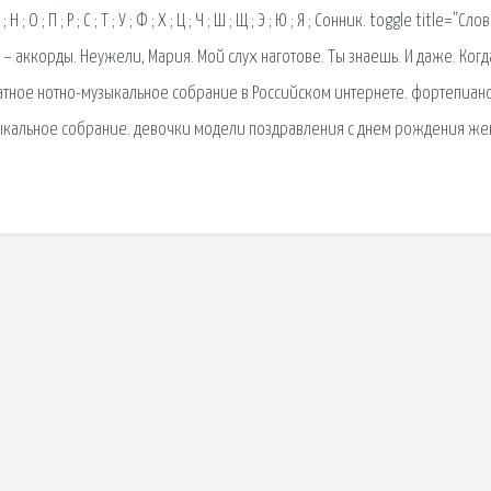
 ; Н ; О ; П ; Р ; С ; Т ; У ; Ф ; Х ; Ц ; Ч ; Ш ; Щ ; Э ; Ю ; Я ; Сонник. toggle title=”Сло
 – аккорды. Неужели, Мария. Мой слух наготове. Ты знаешь. И даже. Когд
тное нотно-музыкальное собрание в Российском интернете. фортепиано
ыкальное собрание. девочки модели поздравления с днем рождения ж