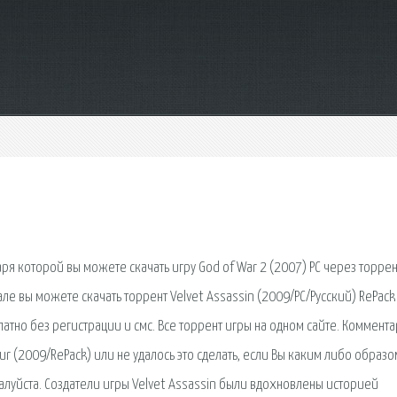
ря которой вы можете скачать игру God of War 2 (2007) PC через торрен
е вы можете скачать торрент Velvet Assassin (2009/PC/Русский) RePack о
атно без регистрации и смс. Все торрент игры на одном сайте. Коммент
ur (2009/RePack) или не удалось это сделать, если Вы каким либо образо
жалуйста. Создатели игры Velvet Assassin были вдохновлены историей