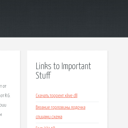
Links to Important
Stuff
т от
т R.G.
Скачать торрент xlive dll
арии
Вязание горловины лодочка
м
спицами схема