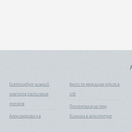
A
Екатеринбург нижний
Книги по медицине купить в
новгород расписание
спб
т
поездов
Презентация на тему
Александрова н в
бионика в архитектуре