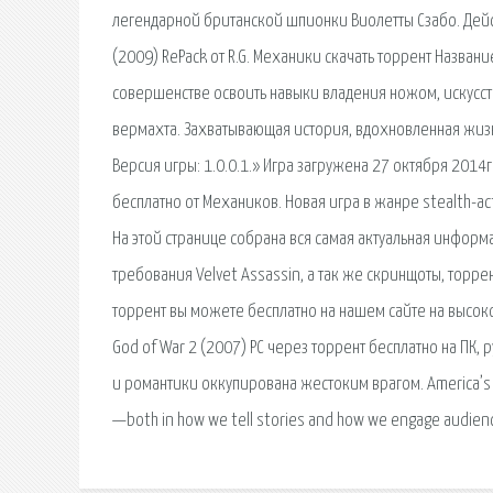
легендарной британской шпионки Виолетты Сзабо. Дейс
(2009) RePack от R.G. Механики скачать торрент Название
совершенстве освоить навыки владения ножом, искусс
вермахта. Захватывающая история, вдохновленная жиз
Версия игры: 1.0.0.1.» Игра загружена 27 октября 2014
бесплатно от Механиков. Новая игра в жанре stealth-a
На этой странице собрана вся самая актуальная информ
требования Velvet Assassin, а так же скринщоты, торрент
торрент вы можете бесплатно на нашем сайте на высоко
God of War 2 (2007) PC через торрент бесплатно на ПК, 
и романтики оккупирована жестоким врагом. America’s f
—both in how we tell stories and how we engage audienc