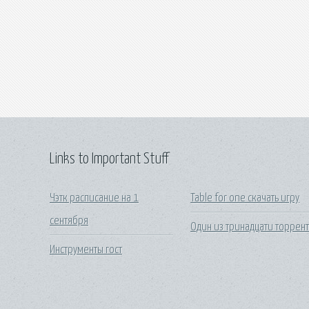
Links to Important Stuff
Чэтк расписание на 1
Table for one скачать игру
сентября
Один из тринадцати торрен
Инструменты гост