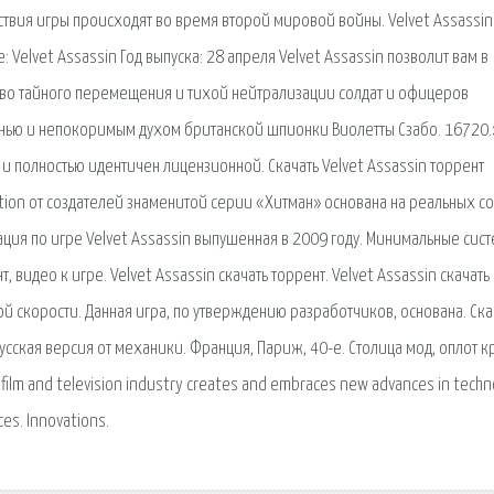
твия игры происходят во время второй мировой войны. Velvet Assassin
: Velvet Assassin Год выпуска: 28 апреля Velvet Assassin позволит вам в
тво тайного перемещения и тихой нейтрализации солдат и офицеров
нью и непокоримым духом британской шпионки Виолетты Сзабо. 16720.
г и полностью идентичен лицензионной. Скачать Velvet Assassin торрент
ction от создателей знаменитой серии «Хитман» основана на реальных со
ация по игре Velvet Assassin выпушенная в 2009 году. Минимальные сис
, видео к игре. Velvet Assassin скачать торрент. Velvet Assassin скачать
й скорости. Данная игра, по утверждению разработчиков, основана. Ска
русская версия от механики. Франция, Париж, 40-е. Столица мод, оплот к
ilm and television industry creates and embraces new advances in techn
es. Innovations.