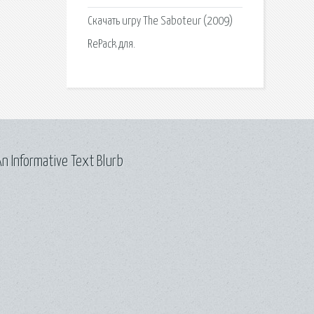
Скачать игру The Saboteur (2009)
RePack для.
n Informative Text Blurb