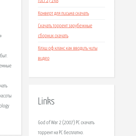
Гост 27148
Конверт для письма скачать
Скачать торрент зарубежные
сборник скачать
»
Клэш оф кланс как вводить читы
быт.
видео
темные
чать
расоты
Links
ology
God of War 2 (2007) PC скачать
торрент на PC бесплатно.