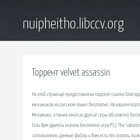
nuipheitho.libccv.org
Торрент velvet assassin
На этой странице предоставлена торрент ссылка благода
механиков на русском языке бесплатно. На нашем портал
Механики, а также многие другие игры абсолютно беспл
Если Вам удалось скачать бесплатно игру PS3 The Sabote
использовали данные файлы и Вам есть что сказать, по