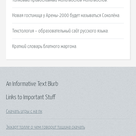
Новая гостиница у Арены-2000 будет называться Соколёна.
Текстология – образовательный сайт русского языка.
Краткий словарь блатного жаргона.
An Informative Text Blurb
Links to Important Stuff
Скачать игры с на пк
Экхарт толле о чем говорит тишина скачать