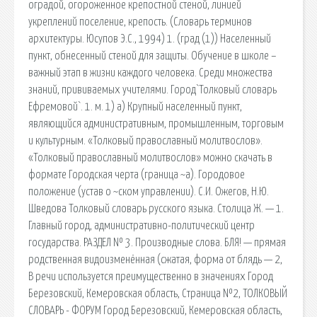
оградой, огороженное крепостной стеной, линией
укреплений поселение, крепость. (Словарь терминов
архитектуры. Юсупов Э.С., 1994) 1. (град (1)) Населенный
пункт, обнесенный стеной для защиты. Обучение в школе –
важный этап в жизни каждого человека. Среди множества
знаний, прививаемых учителями. Город`Толковый словарь
Ефремовой`. 1. м. 1) а) Крупный населенный пункт,
являющийся административным, промышленным, торговым
и культурным. «Толковый православный молитвослов».
«Толковый православный молитвослов» можно скачать в
формате Городская черта (граница ~а). Городовое
положение (устав о ~ском управлении). С.И. Ожегов, Н.Ю.
Шведова Толковый словарь русского языка. Столица Ж. — 1.
Главный город, административно-политический центр
государства. РАЗДЕЛ № 3. Производные слова. БЛЯ! — прямая
родственная видоизменённая (сжатая, форма от блядь — 2,
В речи используется преимущественно в значениях Город
Березовский, Кемеровская область, Страница №2, ТОЛКОВЫЙ
СЛОВАРЬ - ФОРУМ Город Березовский, Кемеровская область,