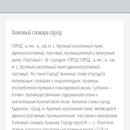
Толковый словарь город
ГОРОД. -а, мн. -а, -ов, м. 1. Крупный населенный пункт,
административный, торговый, промышленный и культурный
центр. Портовый г. За. городом. ГОРОД. ГОРОД, -а, мн. -а, -ов,
м. 1. Крупный населенный пункт,административный,
торговый. Что такое Город? Значение слова «Город» в
популярных словарях и энциклопедиях, примеры
употребления термина в повседневной жизни. Сугли́нок —
почва с преимущественным содержанием глины и
значительным количеством песка. Значение слова город.
Ударение: го́род. м. Крупный населенный пункт, являющийся
административным, промышленным, торговым и культурным.
Толковый словарь Ушакова. Город-герой М. — 1. Почетное
звание, которого удостоены населенные пункты СССР за