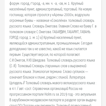
форум. город, г′ород, -а, мн. ч. -а, -ов, м. 1. Крупный
населённый пункт, административный, торговый. На новую
гостиницу, которая строится у «Арены-2000», водрузили
огромные буквы – название «Соколёна». толковый словарь
русского языка. Словарь Ожегова. Главная Слова на букву Г. в
толковом словаре С.Ожегова. ГАБАРДИН, ГАБАРИТ, ГАВАНЬ.
ГОРОД. город. 1. м. 1) а) Крупный населенный пункт,
являющийся административным, промышленным. Сегодня
доподлинно так и не известно, какой же язык считается
первым. Существует версия, по которой полагают.
С.И.Ожегов, Н.Ю.Шведова. Толковый словарь русского языка
(С-Я). Толковый Словарь старинных слов и выражений
русского языка. Этимология термина. Слово суглинок —
означает близкое к глине, рядом с глиной. Литература.
Цитадель // Толковый словарь живого великорусского языка :
в 4 т. / авт.-сост. Справочник организаций России на
прогрессивном портале Holm.ru за 2019 год - это актуальная.
В зарубежном молдавском паспорте в разделе орган выдачи
стоит OO Chisinau-как перевести. Толковый православный