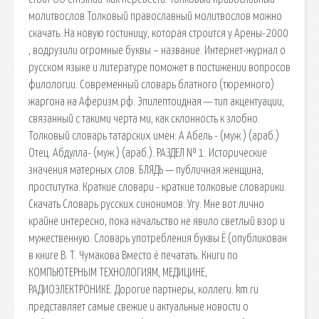
молитвослов Толковый православный молитвослов можно
скачать. На новую гостиницу, которая строится у Арены-2000
, водрузили огромные буквы – название. Интернет-журнал о
русском языке и литературе поможет в постижении вопросов
филологии. Современный словарь блатного (тюремного)
жаргона на Аферизм.рф. Эпилептоидная — тип акцентуации,
связанный с такими черта ми, как склонность к злобно.
Толковый словарь татарских имен: А Абель - (муж.) (араб.)
Отец. Абдулла- (муж.) (араб.). РАЗДЕЛ № 1. Исторические
значения матерных слов. БЛЯДЬ — публичная женщина,
проститутка. Краткие словари - краткие толковые словарики.
Скачать Словарь русских синонимов. Угу. Мне вот лично
крайне интересно, пока начальство не явило светлый взор и
мужественную. Словарь употребления буквы Ё (опубликован
в книге В. Т. Чумакова Вместо ё печатать. Книги по
КОМПЬЮТЕРНЫМ ТЕХНОЛОГИЯМ, МЕДИЦИНЕ,
РАДИОЭЛЕКТРОНИКЕ. Дорогие партнеры, коллеги. km.ru
представляет самые свежие и актуальные новости о