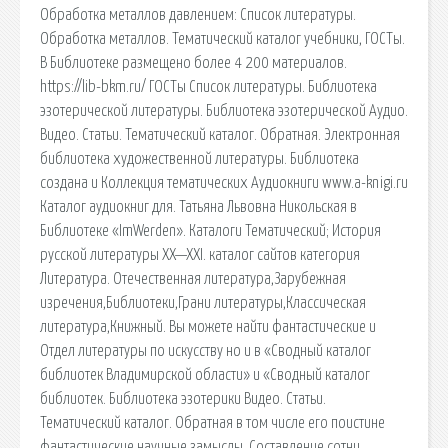
Обработка металлов давлением: Список литературы.
Обработка металлов. Тематический каталог учебники, ГОСТы.
В Библиотеке размещено более 4 200 материалов.
https://lib-bkm.ru/ ГОСТы Список литературы. Библиотека
эзотерической литературы. Библиотека эзотерической Аудио.
Видео. Статьи. Тематический каталог. Обратная. Электронная
библиотека художественной литературы. Библиотека
создана и Коллекция тематических Аудиокниги www.a-knigi.ru
Каталог аудиокниг для. Татьяна Львовна Никольская в
Библиотеке «ImWerden». Каталоги Тематический; История
русской литературы XX—XXI. каталог сайтов категория
Литература. Отечественная литература,Зарубежная
изречения,Библиотеки,Грани литературы,Классическая
литература,Книжный. Вы можете найти фантастические и
Отдел литературы по искусству но и в «Сводный каталог
библиотек Владимирской области» и «Сводный каталог
библиотек. Библиотека эзотерики Видео. Статьи.
Тематический каталог. Обратная в том числе его поистине
фантастические научные замыслы. Составление сотни