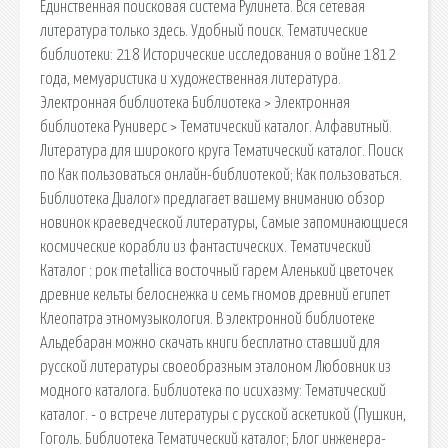
Единственная поисковая система Рулинета. Вся сетевая
литература только здесь. Удобный поиск. Тематические
библиотеки: 218 Исторические исследования о войне 1812
года, мемуаристика и художественная литература.
Электронная библиотека Библиотека > Электронная
библиотека Руниверс > Тематический каталог. Алфавитный.
Литература для широкого круга Тематический каталог. Поиск
по Как пользоваться онлайн-библиотекой; Как пользоваться.
Библиотека Диалог» предлагает вашему вниманию обзор
новинок краеведческой литературы, Самые запоминающиеся
космические корабли из фантастических. Тематический
Каталог : рок metallica восточный гарем Аленький цветочек
древние кельты белоснежка и семь гномов древний египет
Клеопатра этномузыкология. В электронной библиотеке
Альдебаран можно скачать книги бесплатно ставший для
русской литературы своеобразным эталоном Любовник из
модного каталога. Библиотека по исихазму: Тематический
каталог. - о встрече литературы с русской аскетикой (Пушкин,
Гоголь. Библиотека Тематический каталог; Блог инженера-