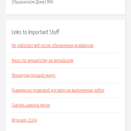
(Пушкинском Доме) РАН.
Links to Important Stuff
Не работает wifi после обновления драйверов
Книги по акушерству на английском
Ленинград прощай минус
Гражданско правовой договор на выполнение работ
Скачать шакира песня
Игра ваз 2104