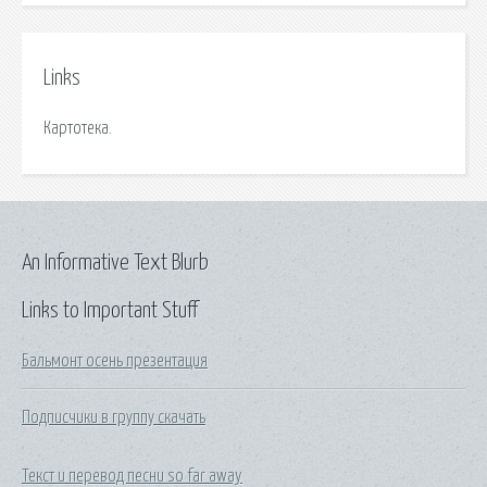
Links
Картотека.
An Informative Text Blurb
Links to Important Stuff
Бальмонт осень презентация
Подписчики в группу скачать
Текст и перевод песни so far away