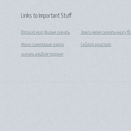
Links to Important Stuff
Юрский мир фильм скачать
Зажги меня скачать книгу f
Жека синеглазые озера
Сейлор кристалл
скачать альбом торрент