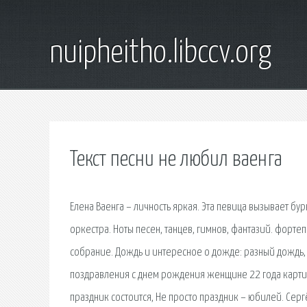
nuipheitho.libccv.org
Текст песни не любил ваенга
Елена Ваенга – личность яркая. Эта певица вызывает б
оркестра. Ноты песен, танцев, гимнов, фантазий. форт
собрание. Дождь и интересное о дожде: разный дождь,
поздравления с днем рождения женщине 22 года картин
праздник состоится, Не просто праздник – юбилей. Серге