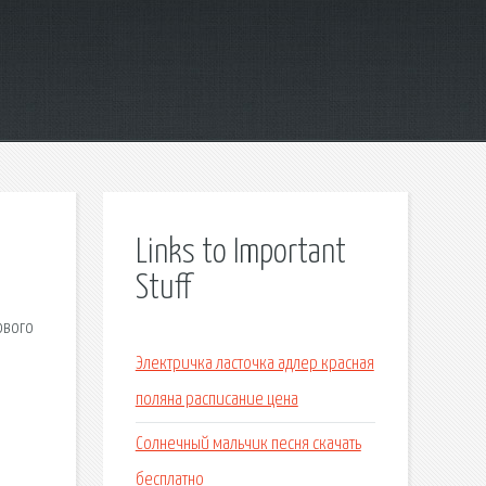
Links to Important
Stuff
ового
Электричка ласточка адлер красная
поляна расписание цена
Солнечный мальчик песня скачать
бесплатно