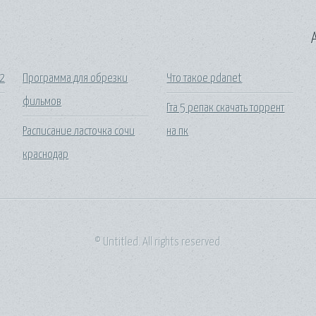
A
b2
Программа для обрезки
Что такое pdanet
фильмов
Гта 5 репак скачать торрент
Расписание ласточка сочи
на пк
краснодар
© Untitled. All rights reserved.