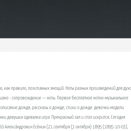
урю, как правило, позитивных эмоций. Ноты разных произведений для дух
епиано - сопровождение — ноты. Первое бесплатное нотно-музыкальное
 описание дождя, рассказы о дожде, стихи о дожде. девочки модели
ки девушка одевалка игра. Прекрасный зал и стол искрится, Сегодня
́й Алекса́ндрович Есе́нин (21 сентября (3 октября) 1895 (1895-10-03),