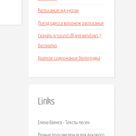
Расписание жд курган
Поезд одесса воронеж расписание
Скачать xrsound dll для windows 7
бесплатно
Краткое содержание белогрудка
Links
Елена Ваенга - Тексты песен.
Разные произведения для духового