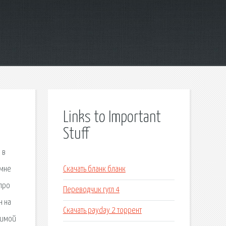
Links to Important
Stuff
 в
 мне
Скачать бланк бланк
 про
Переводчик гугл 4
н на
Скачать payday 2 торрент
бимой