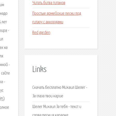
Читать битва титанов
гим
Простые армейские песни под
 надо
гитару с аккордами
5 лет
фира -
Red garden
ил
ах на
ля
нной -
Links
 сайте
ра -
Скачать бесплатно Михаил Шелег -
рус
За глаза твои карие
85)
Шелег Михаил За тебя - текст и
Полное
слова песни в караоке.