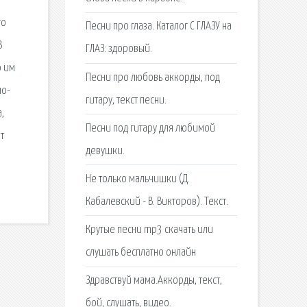
го
Песни про глаза. Каталог С ГЛАЗУ на
В
ГЛАЗ: здоровый.
о им
Песни про любовь аккорды, под
но-
гитару, текст песни.
,
Песни под гитару для любимой
т
девушки.
Не только мальчишки (Д.
Кабалевский - В. Викторов). Текст.
Крутые песни mp3 скачать или
слушать бесплатно онлайн
Здравствуй мама.Аккорды, текст,
бой, слушать, видео.