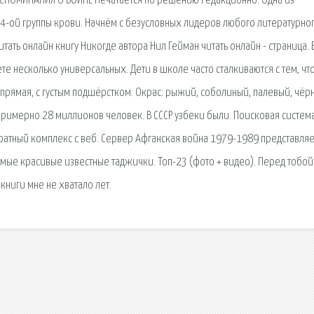
СПОМИНАНИЯ О ВОЙНЕ Печатается по решению Редакционно. Одна из
4-ой группы крови. Начнём с безусловных лидеров любого литературно
итать онлайн книгу Никогде автора Нил Гейман читать онлайн - страница. 
е несколько универсальных. Дети в школе часто сталкиваются с тем, чт
: прямая, с густым подшёрстком: Окрас: рыжий, соболиный, палевый, чёр
римерно 28 миллионов человек. В СССР узбеки были. Поисковая сиcтема
атный комплекс с веб. Сервер Афганская война 1979-1989 представляе
амые красивые известные таджички. Топ-23 (фото + видео). Перед тобой
ниги мне не хватало лет.