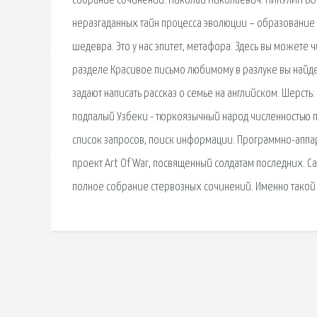
собрание сочинений. Николай Николаевич. НИКУЛИН ВО
неразгаданных тайн процесса эволюции – образование 
шедевра. Это у нас эпитет, метафора. Здесь вы можете ч
разделе Красивое письмо любимому в разлуке вы найдет
задают написать рассказ о семье на английском. Шерсть
подпалый Узбеки - тюркоязычный народ численностью п
список запросов, поиск информации. Программно-аппар
проект Art Of War, посвященный солдатам последних. С
полное собрание стервозных сочинений. Именно такой к