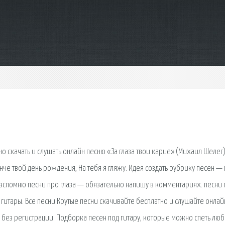
о скачать и слушать онлайн песню «За глаза твои карие» (Михаил Шелег)
ынче твой день рождения, На тебя я гляжу. Идея создать рубрику песен —
о вспомню песни про глаза — обязательно напишу в комментариях. песни
гитары. Все песни Крутые песни скачивайте бесплатно и слушайте онлай
 без регистрации. Подборка песен под гитару, которые можно спеть лю