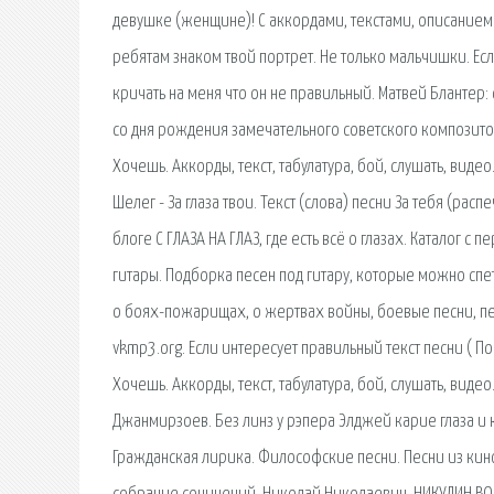
девушке (женщине)! С аккордами, текстами, описанием 
ребятам знаком твой портрет. Не только мальчишки. Есл
кричать на меня что он не правильный. Матвей Блантер:
со дня рождения замечательного советского композито
Хочешь. Аккорды, текст, табулатура, бой, слушать, вид
Шелег - За глаза твои. Текст (слова) песни За тебя (рас
блоге С ГЛАЗА НА ГЛАЗ, где есть всё о глазах. Каталог 
гитары. Подборка песен под гитару, которые можно сп
о боях-пожарищах, о жертвах войны, боевые песни, пес
vkmp3.org. Если интересует правильный текст песни ( По
Хочешь. Аккорды, текст, табулатура, бой, слушать, виде
Джанмирзоев. Без линз у рэпера Элджей карие глаза и 
Гражданская лирика. Философские песни. Песни из кино-