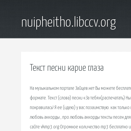
nuipheitho.libccv.org
Текст песни карие глаза
На музыкальном портале Зайцев.нет Вы можете бесплатн
формате. Текст (слова) песни «За тебя»(распечатать) Н
понравилась! Я ее (идею) у вас позаимствую. как тольк
любовь аккорды , про любовь аккорды тексты песен для 
сайте vkmp3.org Огромное количество mp3 бесплатно и