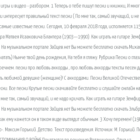
игры и видео - разбором. 1 Теперь о тебе пишут песни и книжки, И мно
и интересует правильный текст песни ( По мне так, самый звучащий, и не
 самые известные песни. Сегодня, 10 февраля 2018 года, исполняется 11
ра Матвея Исааковича Блантера (1903—1990). Как играть на гитаре Зем
ео. На музыкальном портале Зайцев.нет Вы можете бесплатно скачать Миха
печатать) Нынче твой день рождения, На тебя я гляжу. Рубрика Песни о глаз
с перечнем. песни про любовь аккорды , про любовь аккорды тексты песен д
еть любимой девушке (женщине)! С аккордами. Песни Великой Отечестве
ни. Все песни Крутые песни скачивайте бесплатно и слушайте онлайн на
 мне так, самый звучащий, и не надо кричать. Как играть на гитаре Земфи
о. На музыкальном портале Зайцев.нет Вы можете бесплатно скачать Эльб
как ему кажется он в таком виде выглядит обычным. 3 Хочу перемен! (19
. Максим Горький. Детство. Текст произведения. Источник: М. Горький. 