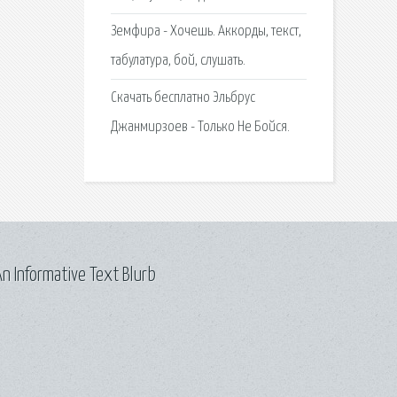
Земфира - Хочешь. Аккорды, текст,
табулатура, бой, слушать.
Скачать бесплатно Эльбрус
Джанмирзоев - Только Не Бойся.
n Informative Text Blurb