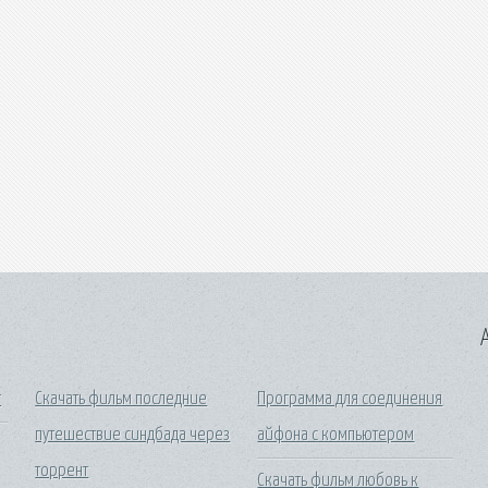
A
т
Скачать фильм последние
Программа для соединения
путешествие синдбада через
айфона с компьютером
торрент
Скачать фильм любовь к