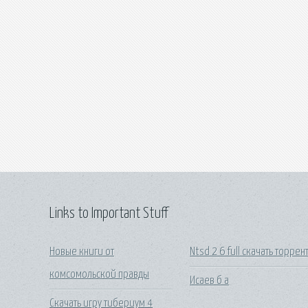
Links to Important Stuff
Новые книги от
Ntsd 2 6 full скачать торрен
комсомольской правды
Исаев б а
Скачать игру тибериум 4