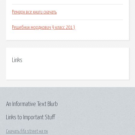
Ремарк все книги скачать
Решебник мордкович 9 класс 2013
Links
An Informative Text Blurb
Links to Important Stuff
Скачать fifa street на пк