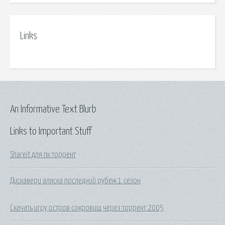
Links
An Informative Text Blurb
Links to Important Stuff
Shareit для пк торрент
Дискавери аляска последний рубеж 1 сезон
Скачать игру остров сокровищ через торрент 2005