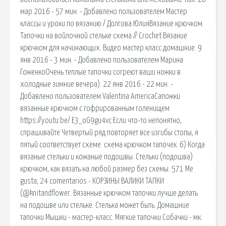
мар 2016 - 57 мин. - Добавлено пользователем Мастер
классы и уроки по вязанию / Долгова ЮлияВязание крючком.
Тапочки на войлочной стельке схема // Crochet Вязание
крючком для начинающих. Видео мастер класс домашние. 9
янв 2016 - 3 мин. - Добавлено пользователем Марина
ГоженкоОчень теплые тапочки согреют ваши ножки в
холодные зимние вечера). 22 янв 2016 - 22 мин. -
Добавлено пользователем Valentina AmericaСапожки
вязанные крючком с гофрированным голенищем
https://youtu.be/ E3_oG9gu4vc Если что-то непонятно,
спрашивайте Четвертый ряд повторяет все изгибы стопы, я
пятый соответствует схеме. схема крючком тапочек. 6) Когда
вязаные стельки и кожаные подошвы. Стельки (подошва)
крючком, как вязать на любой размер без схемы. 571 Me
gusta, 24 comentarios - КОРЗИНЫ ВАЛИКИ ТАПКИ
(@knitandflower. Вязанные крючком тапочки лучше делать
на подошве или стельке. Стелька может быть. Домашние
тапочки Мышки - мастер-класс. Мягкие тапочки Собачки - мк.