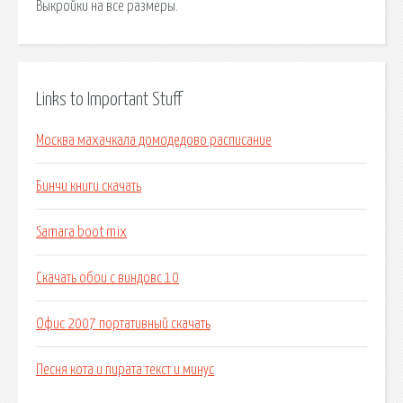
Выкройки на все размеры.
Links to Important Stuff
Москва махачкала домодедово расписание
Бинчи книги скачать
Samara boot mix
Скачать обои с виндовс 10
Офис 2007 портативный скачать
Песня кота и пирата текст и минус