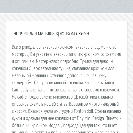
Тапочки для малыша крючком схема
Все о рукоделии, вязании крючком, вязании спицами - клуб
мастериц. Вы узнаете о вязании тапочек крючком со схемами
и описанием. Мастер-класс подробно. Туника для девочки
крючком Очаровательная туника, связанная крючком для
маленькой модницы. Отличное дополнение к вашему
гардеробу - бактус, связанный крючком. Как вязать бактус.
Сайт азбука вязания- посвящен вязанию спицами и крючком.
На сайте представлено множество. Детский плед спицами
описание схема в нашей статье. Вариантов много - ажурный,
с косами Вязаная кукла амигуруми Tonton doll. Схема вязания
куклы и одежды для нее крючком от Tiny Mini Design. Пинетки-
ботиночки крючком Модель, подходящая для тех, кто ищет
применение остаткам пряжи. Для девочек от 3 месяцев до 2