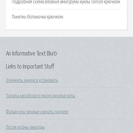
Подробная схема вязания амигуруми куклы TonTon крючком.
Пинетки-ботиночки крючком.
An Informative Text Blurb
Links to Important Stuff
Элементы яндекса установить
Пираты карибского моря скрипка ноты
Фильм очи черные скачать торрент
После войны аккорды