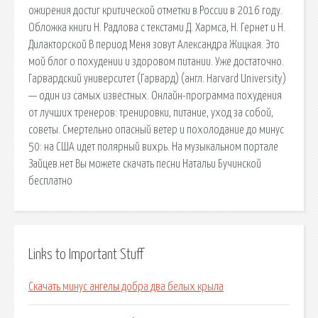
ожирения достиг критической отметки в России в 2016 году.
Обложка книги Н. Радлова с текстами Д. Хармса, Н. Гернет и Н.
Дилакторской В период Меня зовут Александра Жицкая. Это
мой блог о похудении и здоровом питании. Уже достаточно.
Гарвардский университет (Гарвард) (англ. Harvard University)
— один из самых известных. Онлайн-программа похудения
от лучших тренеров: тренировки, питание, уход за собой,
советы. Смертельно опасный ветер и похолодание до минус
50: на США идет полярный вихрь. На музыкальном портале
Зайцев.нет Вы можете скачать песни Натальи Бучинской
бесплатно
Links to Important Stuff
Скачать минус ангелы добра два белых крыла