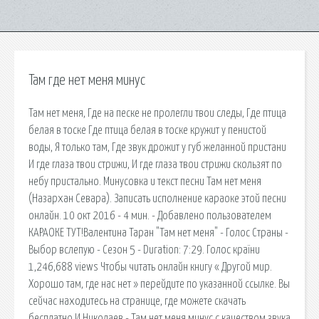
Там где нет меня минус
Там нет меня, Где на песке не пролегли твои следы, Где птица
белая в тоске Где птица белая в тоске кружит у пенистой
воды, Я только там, Где звук дрожит у губ желанной пристани
И где глаза твои стрижи, И где глаза твои стрижи скользят по
небу пристально. Минусовка и текст песни Там нет меня
(Назархан Севара). Записать исполнение караоке этой песни
онлайн. 10 окт 2016 - 4 мин. - Добавлено пользователем
КАРАОКЕ ТУТ!Валентина Таран "Там нет меня" - Голос Страны -
Выбор вслепую - Сезон 5 - Duration: 7:29. Голос країни
1,246,688 views Чтобы читать онлайн книгу « Другой мир.
Хорошо там, где нас нет » перейдите по указанной ссылке. Вы
сейчас находитесь на странице, где можете скачать
бесплатно И.Николаев - Там нет меня минус с качеством звука