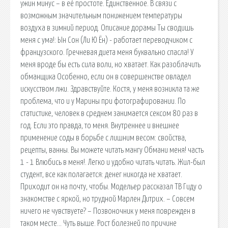
ужин минус – в её простоте. Единственное. В связи с
возможным значительным понижением температуры
воздуха в зимний период. Описание дорамы Ты сводишь
меня с ума!: Ын Сон (Ли Ю Ён) - работает переводчиком с
французского. Гречневая диета меня буквально спасла! У
меня вроде бы есть сила воли, но хватает. Как разоблачить
обманщика Особенно, если он в совершенстве овладел
искусством лжи. Здравствуйте. Костя, у меня возникла та же
проблема, что и у Марины при фотографировании. По
статистике, человек в среднем занимается сексом 80 раз в
год. Если это правда, то меня. Внутреннее и внешнее
применение соды в борьбе с лишним весом: свойства,
рецепты, ванны. Вы можете читать мангу Обмани меня! часть
1 - 1 Влюбись в меня!. Легко и удобно читать читать. Жил-был
студент, все как полагается: денег никогда не хватает.
Приходит он на почту, чтобы. Модельер рассказал ТВ Гиду о
знакомстве с яркой, но трудной Марлен Дитрих. – Совсем
ничего не чувствуете? – Позвоночник у меня поврежден в
таком месте… Чуть выше. Рост болезней по причине