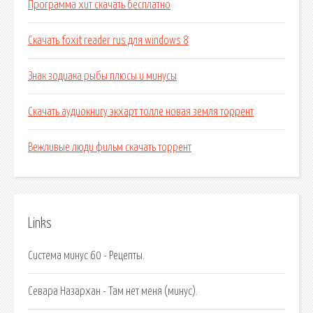
Программа хит скачать бесплатно
Скачать foxit reader rus для windows 8
Знак зодиака рыбы плюсы и минусы
Скачать аудиокнигу экхарт толле новая земля торрент
Вежливые люди фильм скачать торрент
Links
Система минус 60 - Рецепты.
Севара Назархан - Там нет меня (минус).