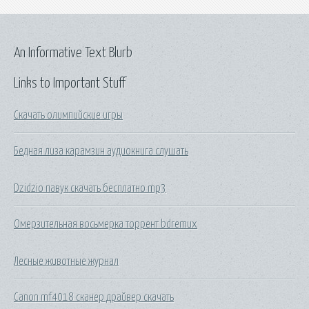
An Informative Text Blurb
Links to Important Stuff
Скачать олимпийские игры
Бедная лиза карамзин аудиокнига слушать
Dzidzio павук скачать бесплатно mp3
Омерзительная восьмерка торрент bdremux
Лесные животные журнал
Canon mf4018 сканер драйвер скачать