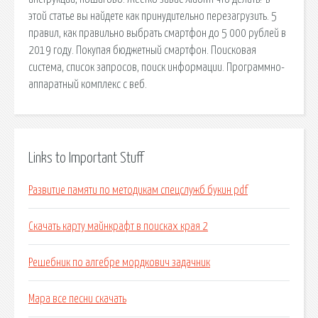
этой статье вы найдете как принудительно перезагрузить. 5
правил, как правильно выбрать смартфон до 5 000 рублей в
2019 году. Покупая бюджетный смартфон. Поисковая
сиcтема, список запросов, поиск информации. Программно-
аппаратный комплекс с веб.
Links to Important Stuff
Развитие памяти по методикам спецслужб букин pdf
Скачать карту майнкрафт в поисках края 2
Решебник по алгебре мордкович задачник
Мара все песни скачать