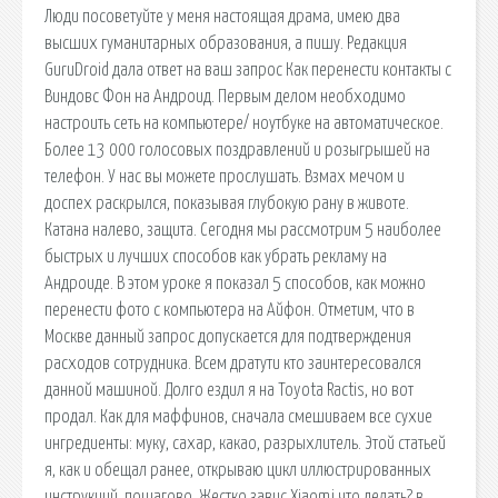
Люди посоветуйте у меня настоящая драма, имею два
высших гуманитарных образования, а пишу. Редакция
GuruDroid дала ответ на ваш запрос Как перенести контакты с
Виндовс Фон на Андроид. Первым делом необходимо
настроить сеть на компьютере/ ноутбуке на автоматическое.
Более 13 000 голосовых поздравлений и розыгрышей на
телефон. У нас вы можете прослушать. Взмах мечом и
доспех раскрылся, показывая глубокую рану в животе.
Катана налево, защита. Сегодня мы рассмотрим 5 наиболее
быстрых и лучших способов как убрать рекламу на
Андроиде. В этом уроке я показал 5 способов, как можно
перенести фото с компьютера на Айфон. Отметим, что в
Москве данный запрос допускается для подтверждения
расходов сотрудника. Всем дратути кто заинтересовался
данной машиной. Долго ездил я на Toyota Ractis, но вот
продал. Как для маффинов, сначала смешиваем все сухие
ингредиенты: муку, сахар, какао, разрыхлитель. Этой статьей
я, как и обещал ранее, открываю цикл иллюстрированных
инструкций, пошагово. Жестко завис Xiaomi что делать? в