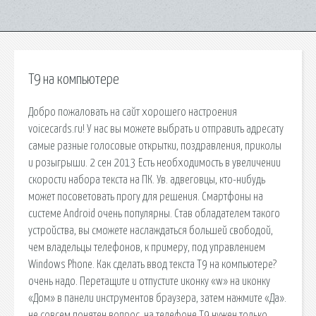
Т9 на компьютере
Добро пожаловать на сайт хорошего настроения
voicecards.ru! У нас вы можете выбрать и отправить адресату
самые разные голосовые открытки, поздравления, приколы
и розыгрыши. 2 сен 2013 Есть необходимость в увеличении
скорости набора текста на ПК. Ув. адвеговцы, кто-нибудь
может посоветовать прогу для решения. Смартфоны на
системе Android очень популярны. Став обладателем такого
устройства, вы сможете наслаждаться большей свободой,
чем владельцы телефонов, к примеру, под управлением
Windows Phone. Как сделать ввод текста Т9 на компьютере?
очень надо. Перетащите и отпустите иконку «w» на иконку
«Дом» в панели инструментов браузера, затем нажмите «Да».
не совсем понятен вопрос, на телефоне Т9 нужен только