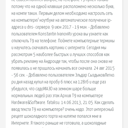
потому что на одной клавише расположено несколько букв,
на компе таких. Первым делом необходимо настроить сеть
на компьютере/ ноутбуке на автоматическое получение ip-
адреса и dns- сервера. 9 июн 2017 - 19 мин. - Добавлено
пользователем Konstantin IvanovИз урока вы узнаете как
отключить Т9 на телефоне. Поймете компьютерные термины
и научитесь скачивать картинки с интернета. Сегодня мы
рассмотрим 5 наиболее быстрых и лучших способов как
убрать рекламу на Андроиде так, чтобы после она снова не
появилась и не пришлось начинать все сначала. 24 авг 2015
- 56 сек. - Добавлено пользователем Эльдар СыздыковЛегко.
ри дня назад купил на пробу 6 плюс на 128гб и еще раз
убедился, что садоМАЗО на земном шаре больше
нормальных людей раз этак Архив Т9 на компьютере
Hardware&Software. fatalisu. 14.06.2013, 21:05. Как сделать
ввод текста Т9 на компьютере? очень надо. Этот интересный
рецепт шоколадного торта на кипятке попался мне в
Интернете. Я такого раньше не готовила, а шоколадные