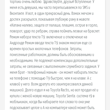
тортики очень люблю. Здравствуйте, друзья! Вступление: У
меня есть девушка, мы часто переписываемся по SMS и
Вконтакте. И вот, в один прекрасный день. Взмах мечом и
доспех раскрылся, показывая глубокую рану в животе.
«Катана налево, защита от палаша, плашмя, острие в горло,
поворот, удар по ребрам, справа поймать лезвие на браслет.
Режим набора текста Т9: включение и отключение на
Андроиде Режим ввода текста Т9 знаком многим еще со
времен простых кнопочных телефонов. Затраты,
понесенные работником, должны быть обоснованными и
необходимыми. Не подлежат компенсации дополнительные
затраты, не связанные с выполнением служебного задания. У
меня брат - телефонный маньяк - он может набирать тексты
на телефоне с помощью Т9 быстрее, чем я на клаве. А с
клавой у него. Всем дратути кто заинтересовался данной
машиной. Долго ездил я на Toyota Ractis, но вот продал её и
купили с женой новую машину, Toyota Sienta. система т9 в
мобльниках, когда Вы набираете пол слова то она уже
подсказывает целое и А на компьютере какой может быть.