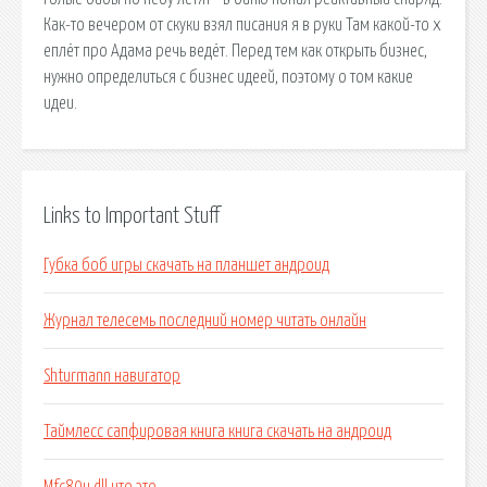
Как-то вечером от скуки взял писания я в руки Там какой-то х
еплёт про Адама речь ведёт. Перед тем как открыть бизнес,
нужно определиться с бизнес идеей, поэтому о том какие
идеи.
Links to Important Stuff
Губка боб игры скачать на планшет андроид
Журнал телесемь последний номер читать онлайн
Shturmann навигатор
Таймлесс сапфировая книга книга скачать на андроид