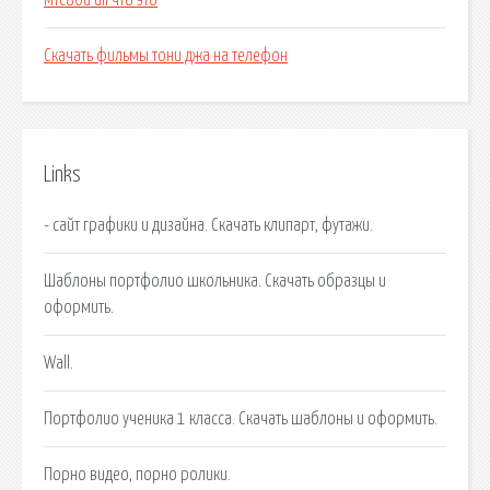
Mfc80u dll что это
Скачать фильмы тони джа на телефон
Links
- сайт графики и дизайна. Скачать клипарт, футажи.
Шаблоны портфолио школьника. Скачать образцы и
оформить.
Wall.
Портфолио ученика 1 класса. Скачать шаблоны и оформить.
Порно видео, порно ролики.