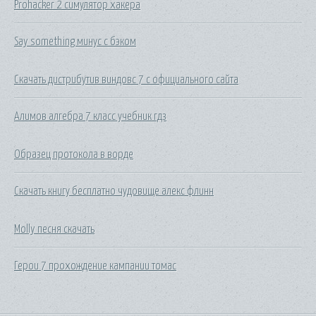
Prohacker 2 симулятор хакера
Say something минус с бэком
Скачать дистрибутив виндовс 7 с официального сайта
Алимов алгебра 7 класс учебник гдз
Образец протокола в ворде
Скачать книгу бесплатно чудовище алекс флинн
Molly песня скачать
Герои 7 прохождение кампании томас