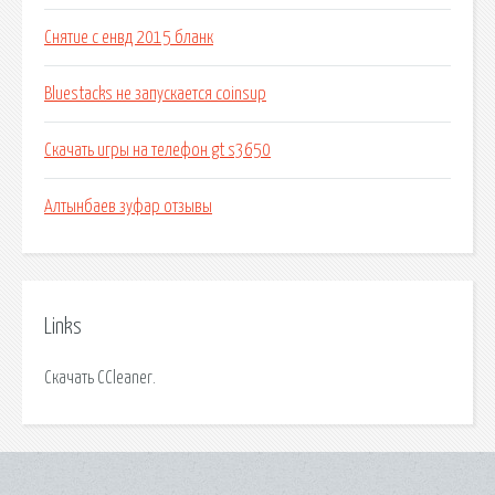
Снятие с енвд 2015 бланк
Bluestacks не запускается coinsup
Скачать игры на телефон gt s3650
Алтынбаев зуфар отзывы
Links
Скачать CCleaner.