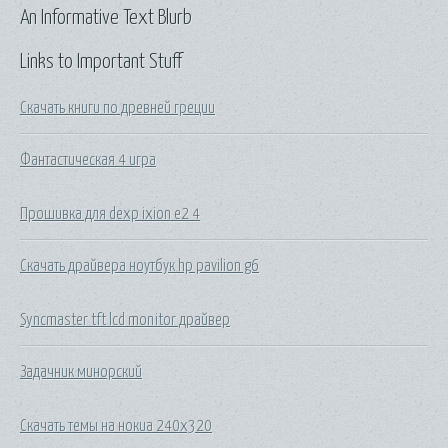
An Informative Text Blurb
Links to Important Stuff
Скачать книги по древней греции
Фантастическая 4 игра
Прошивка для dexp ixion e2 4
Скачать драйвера ноутбук hp pavilion g6
Syncmaster tft lcd monitor драйвер
Задачник минорский
Скачать темы на нокиа 240х320