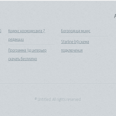
A
й
Кодекс космодесанта 7
Богородица минус
редакции
Starline b9 схема
Программа 3д интерьер
подключения
скачать бесплатно
© Untitled. All rights reserved.