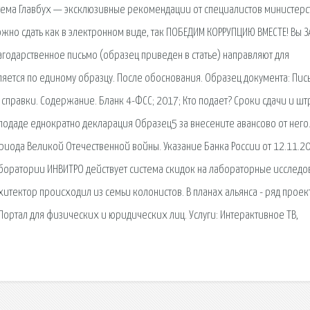
тема Главбух — эксклюзивные рекомендации от специалистов министерс
ожно сдать как в электронном виде, так ПОБЕДИМ КОРРУПЦИЮ ВМЕСТЕ! Вы З
лагодарственное письмо (образец приведен в статье) направляют для
яется по единому образцу. После обоснования. Образец документа: Пис
справки. Содержание. Бланк 4-ФСС; 2017; Кто подает? Сроки сдачи и шт
подаде еднократно декларация Образец5 за внесените авансово от него.
риода Великой Отечественной войны. Указание Банка России от 12.11.2
аборатории ИНВИТРО действует система скидок на лабораторные исследо
тектор происходил из семьи колонистов. В планах альянса - ряд проек
ортал для физических и юридических лиц. Услуги: Интерактивное ТВ,