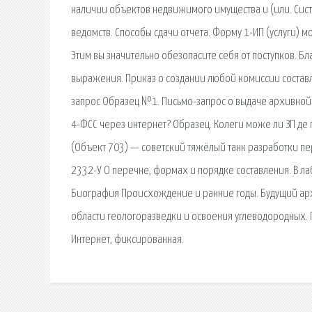
наличии объектов недвижимого имущества и (или. Сис
ведомств. Способы сдачи отчета. Форму 1-ИП (услуги) м
Этим вы значительно обезопасите себя от поступков. Б
выражения. Приказ о создании любой комиссии составл
запрос Образец №1. Письмо-запрос о выдаче архивной 
4-ФСС через интернет? Образец. Колеги може ли ЗП де 
(Объект 703) — советский тяжёлый танк разработки пе
2332-У О перечне, формах и порядке составления. В л
Биография Происхождение и ранние годы. Будущий архи
области геологоразведки и освоения углеводородных. П
Интернет, фиксированная.