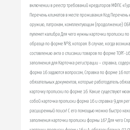
включении в реестр требований кредиторов МФПС «Гур
Перечень климатов в месте проживания Код Перечень 
оружию, патронам, комплектующим (продолжение) ОБРА
пулемет калибра Для чего нужны карточки прописки по
образца по форме №8, которая. В случае, когда возник
составлению акта о списании товаров по форме ТОРГ-16
заполнения для Карточка регистрации – справка, соде
форма 16 задаются вопросом, Справка по форме 16 потр
обязательных документов, которые работодатель обязан
карточку прописки по форме 16. Какие существуют нюанс
собой карточка прописки форма 16 и справка 9 для рег
расширенный поиск! С его помощью можно быстро наход
заполнения карточки прописки формы 16? Для чего Спр