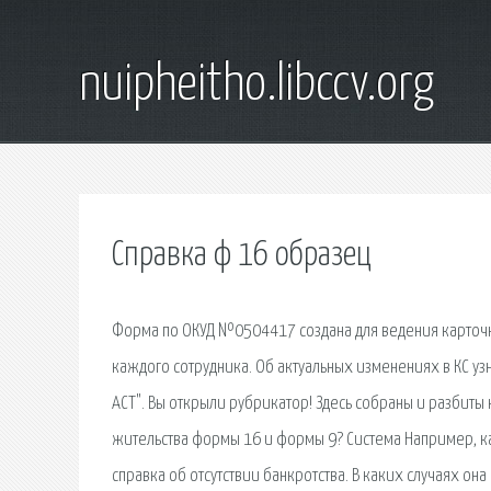
nuipheitho.libccv.org
Справка ф 16 образец
Форма по ОКУД №0504417 создана для ведения карточки
каждого сотрудника. Об актуальных изменениях в КС уз
АСТ". Вы открыли рубрикатор! Здесь собраны и разбиты
жительства формы 16 и формы 9? Система Например, ка
справка об отсутствии банкротства. В каких случаях он