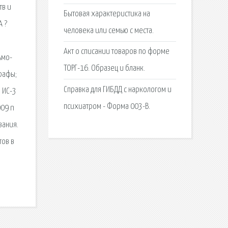
тв и
Бытовая характеристика на
А ?
человека или семью с места.
Акт о списании товаров по форме
ьмо-
ТОРГ-16. Образец и бланк.
рафы;
Справка для ГИБДД с наркологом и
 ИС-3
психиатром - Форма 003-В.
009 n
вания.
тов в