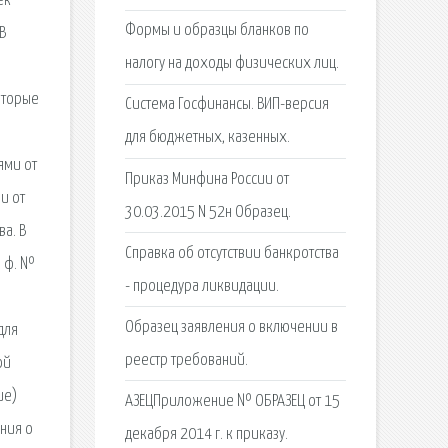
ек
Формы и образцы бланков по
В
налогу на доходы физических лиц.
оторые
Система Госфинансы. ВИП-версия
для бюджетных, казенных.
ями от
Приказ Минфина России от
и от
30.03.2015 N 52н Образец.
а. В
Справка об отсутствии банкротства
а ф. №
- процедура ликвидации.
Образец заявления о включении в
для
реестр требований.
ой
ие)
АЗЕЦПриложение № ОБРАЗЕЦ от 15
ния о
декабря 2014 г. к приказу.