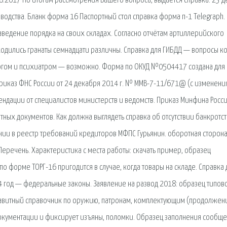
8.2017 По итогам рассмотрения Вашего вопроса, выдается справка. 23 д
водства. Бланк форма 16 Паспортный стол справка форма п-1 Telegraph. 
аведение порядка на своих складах. Согласно отчётам артиллерийского
одились гранаты семнадцати различны. Справка для ГИБДД — вопросы к
логом и психиатром — возможно. Форма по ОКУД №0504417 создана для
Приказ ФНС России от 24 декабря 2014 г. № ММВ-7-11/671@ (с изменени
дации от специалистов министерств и ведомств. Приказ Минфина Росси
ых документов. Как должна выглядеть справка об отсутствии банкротств
нии в реестр требований кредиторов МФПС Гурьянин. оборотная сторон
еречень. Характеристика с места работы: скачать пример, образец
 по форме ТОРГ-16 пригодится в случае, когда товары на складе. Справка 
 год — федеральные законы. Заявление на развод 2018: образец типов
лфавитный справочник по оружию, патронам, комплектующим (продолжен
окументации и фиксирует изъяны, поломки. Образец заполнения сообще