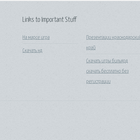
Links to Important Stuff
На марсе игра
Презентации краснодарски
край
Скачать нд
Скачать игры бильярд
скачать бесплатно без
регистрации