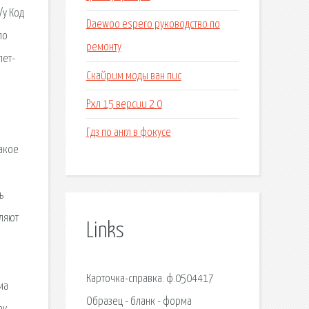
/у Код
Daewoo espero руководство по
по
ремонту
лет-
Скайрим моды ван пис
Рхл 15 версии 2 0
Гдз по англ в фокусе
такое
ь
вляют
Links
Карточка-справка. ф.0504417
ма
Образец - бланк - форма