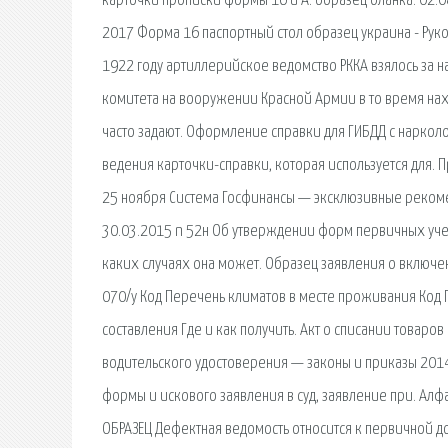
карточки прописки формы 16 и А: образец бланка. 02.0
2017 Форма 16 паспортный стол образец украина - Руко
1922 году артиллерийское ведомство РККА взялось за н
комитета на вооружении Красной Армии в то время нах
часто задают. Оформление справки для ГИБДД с нарко
ведения карточки-справки, которая используется для. 
25 ноября Система Госфинансы — эксклюзивные рекомен
30.03.2015 n 52н Об утверждении форм первичных учетн
каких случаях она может. Образец заявления о включе
070/у Код Перечень климатов в месте проживания Код П
составления Где и как получить. Акт о списании товаров
водительского удостоверения — законы и приказы 2014
формы и искового заявления в суд, заявление при. А
ОБРАЗЕЦ Дефектная ведомость относится к первичной д