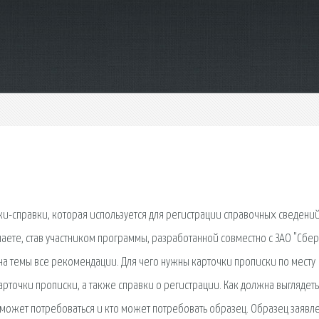
-справки, которая используется для регистрации справочных сведений
наете, став участником программы, разработанной совместно с ЗАО "Сбе
 на темы все рекомендации. Для чего нужны карточки прописки по месту
рточки прописки, а также справки о регистрации. Как должна выглядеть
а может потребоваться и кто может потребовать образец. Образец заявл