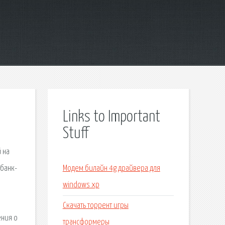
Links to Important
Stuff
 на
рбанк-
Модем билайн 4g драйвера для
windows xp
Скачать торрент игры
ения о
трансформеры