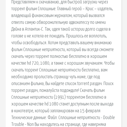
Представляем к скачиванию, для быстрой загрузки через
торрент фильм Сплошные. Главный герой – Крис – издатель,
владеющий финансовым журналом, который вызвался
отвезти самую обворожительную адвокатессу по имени
Дайна в Атлантик-С. Так, идея такой истории долго сидела в
голове и не хотела ее покидать. Пришлось ее воплотить,
чтобы освободиться. Хотим представить вашему вниманию
фильм Сплошные неприятности, который вы всегда сможете
скачать через торрент полностью бесплатно в хорошем
качестве hd 720, 1080, а также с хорошим звучанием. Чтобы
скачать торрент Сплошные неприятности бесплатно, вам
необходимо пролистать страницу чуть ниже, где под
описанием фильма, Вы найдете список torrent раздач. Поиск
торрент раздач, пожалуйста подождите! Скачать фильм
Сплошные неприятности (1991) торрентом бесплатно в
хорошем качестве hd 1080 станет доступным после выхода
в кинотеатре, который запланирован на 15 февраля
Технические данные: Файл: Сплошные неприятности - Double
Trouble - Non Вы находитесь на странице, где наверняка