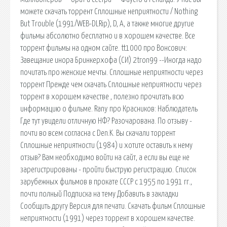
можете скачать торрент Сплошные неприятности / Nothing
But Trouble (1991/WEB-DLRip), D, A, а также многие другие
фильмы абсолютно бесплатно и в хорошем качестве. Все
торрент фильмы на одном сайте. tt1000 про Вонсович:
Завещание инора Бринкерхофа (СИ) 2tron99 --Иногда надо
почитать про женские мечты. Сплошные неприятности через
торрент Прежде чем скачать Сплошные неприятности через
торрент в хорошем качестве , полезно прочитать всю
информацию о фильме. Rany про Красников: Наблюдатель
Где тут увидели отличную НФ? Разочарована. По отзыву -
почти во всем согласна с Den.K. Вы скачали торрент
Сплошные неприятности (1984) и хотите оставить к нему
отзыв? Вам необходимо войти на сайт, а если вы еще не
зарегистрированы - пройти быструю регистрацию. Список
зарубежных фильмов в прокате СССР с 1955 по 1991 гг.,
почти полный Подписка на тему Добавить в закладки
Сообщить другу Версия для печати. Скачать фильм Сплошные
неприятности (1991) через торрент в хорошем качестве.