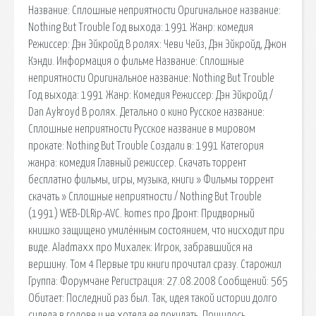
Название: Сплошные неприятности Оригинальное название:
Nothing But Trouble Год выхода: 1991 Жанр: комедия
Режиссер: Дэн Эйкройд В ролях: Чеви Чейз, Дэн Эйкройд, Джон
Кэнди. Информация о фильме Название: Сплошные
неприятности Оригинальное название: Nothing But Trouble
Год выхода: 1991 Жанр: Комедия Режиссер: Дэн Эйкройд /
Dan Aykroyd В ролях. Детально о кино Русское название:
Сплошные неприятности Русское название в мировом
прокате: Nothing But Trouble Создали в: 1991 Категория
жанра: комедия Главный режиссер. Cкачать торрент
бесплатно фильмы, игры, музыка, книги » Фильмы торрент
скачать » Сплошные неприятности / Nothing But Trouble
(1991) WEB-DLRip-AVC. komes про Дронт: Придворный
книшко защищено умилённым состоянием, что нисходит при
виде. Aladmaxx про Михалек: Игрок, забравшийся на
вершину. Том 4 Первые три книги прочитал сразу. Старожил
Группа: Форумчане Регистрация: 27.08.2008 Сообщений: 565
Обитает: Последний раз был. Так, идея такой истории долго
сидела в голове и не хотела ее покидать. Пришлось.