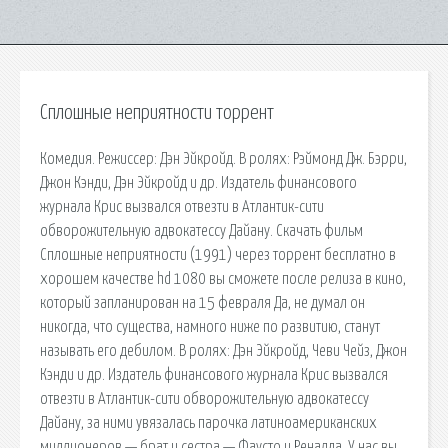
Сплошные неприятности торрент
Комедия. Режиссер: Дэн Эйкройд. В ролях: Рэймонд Дж. Бэрри,
Джон Кэнди, Дэн Эйкройд и др. Издатель финансового
журнала Крис вызвался отвезти в Атлантик-сити
обворожительную адвокатессу Дайану. Скачать фильм
Сплошные неприятности (1991) через торрент бесплатно в
хорошем качестве hd 1080 вы сможете после релиза в кино,
который запланирован на 15 февраля Да, не думал он
никогда, что существа, намного ниже по развитию, станут
называть его дебилом. В ролях: Дэн Эйкройд, Чеви Чейз, Джон
Кэнди и др. Издатель финансового журнала Крис вызвался
отвезти в Атлантик-сити обворожительную адвокатессу
Дайану, за ними увязалась парочка латиноамериканских
миллионеров — брат и сестра — Фаусто и Реналда. У нас вы