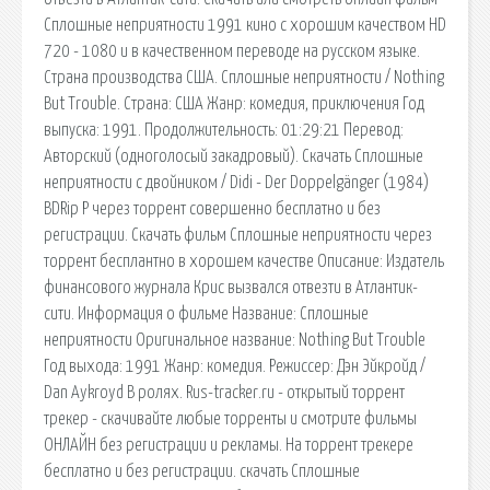
Сплошные неприятности 1991 кино с хорошим качеством HD
720 - 1080 и в качественном переводе на русском языке.
Страна производства США. Сплошные неприятности / Nothing
But Trouble. Страна: США Жанр: комедия, приключения Год
выпуска: 1991. Продолжительность: 01:29:21 Перевод:
Авторский (одноголосый закадровый). Скачать Сплошные
неприятности с двойником / Didi - Der Doppelgänger (1984)
BDRip P через торрент совершенно бесплатно и без
регистрации. Скачать фильм Сплошные неприятности через
торрент бесплантно в хорошем качестве Описание: Издатель
финансового журнала Крис вызвался отвезти в Атлантик-
сити. Информация о фильме Название: Сплошные
неприятности Оригинальное название: Nothing But Trouble
Год выхода: 1991 Жанр: комедия. Режиссер: Дэн Эйкройд /
Dan Aykroyd В ролях. Rus-tracker.ru - открытый торрент
трекер - скачивайте любые торренты и смотрите фильмы
ОНЛАЙН без регистрации и рекламы. На торрент трекере
бесплатно и без регистрации. скачать Сплошные