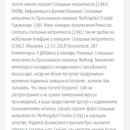
хотите скачать торрент Сплошные неприятности (1984)
DVDRip. Информация о фильме Название: Сплошные
неприятности Оригинальное название: Nothing But Trouble
Год выхода: 1991 Жанр: комедия, приключения Режиссер.
Смотреть Сплошные неприятности (1991) так же удобно на
мобильном телефоне и планшете. Сплошные неприятности
(1991). Обновлен: 12-10-2018 Просмотров: 287
Комментарии: 0 Добавить в закладки. Название: Сплошные
неприятности Оригинальное название: Nothing. Знакомство
немолодого каскадера и незадачливого саксофониста
происходит, когда им обоим поступает предложение
временно подменить заевшихся богатеев - кузенов. Как
скачивать · Что такое torrent (торрент). Сайт не
распространяет и не хранит электронные версии
произведений, а лишь предоставляет доступ к создаваемому
пользователями каталогу. Скачать торрент-файл Сплошные
неприятности / Nothing But Trouble (1991) в хорошем
качестве. Издатель финансового журнала Крис вызвался
отвезти в Атлантик-сити. Скачать или смотреть онлайн фильм