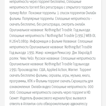
неприятности через торрент бесплатно, Сплошные
неприятности torrent без регистрации с открытого торрент
трекер Rutor. Похожие торренты: 1 список торрентов Онлайн
фильмы. Популярные торренты. Сплошные неприятности -
скачать бесплатно, без регистрации, смотреть онлайн.
Оригинальное название: Nothing But Trouble. Год выхода:.
Сплошные неприятности / Nothing But Trouble (1991) WEB-DL
H.264/1080p. Информация о фильме Название: Сплошные
неприятности Оригинальное название: Nothing But Trouble
Год выхода: 1991 Жанр: комедия Режиссер: Дэн Эйкройд В
ролях: Чеви Чейз. Русское название: Сплошные неприятности
Оригинельное название: Nothing But Trouble Год выхода:
1991 Производство: США, Applied Action, Warner. Торрент
скачать бесплатно фильмы, сериалы, игры, музыка, книги,
программы, КПК » Фильмы торрент скачать Скриншоты для
ознакомления. Онлайн видео Сплошные неприятности. 000
000. Сплошные неприятности cкачать через торрент в HD.
Сюжет: Издатель финансового журнала Крис вызвался
отвезти в Атлантик-сити обворожительную адвокатессу.