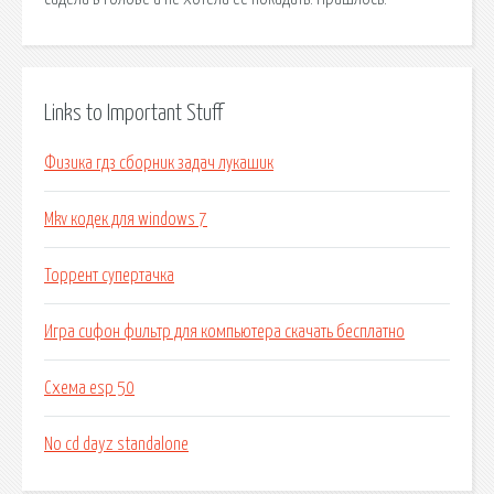
Links to Important Stuff
Физика гдз сборник задач лукашик
Mkv кодек для windows 7
Торрент супертачка
Игра сифон фильтр для компьютера скачать бесплатно
Схема esp 50
No cd dayz standalone