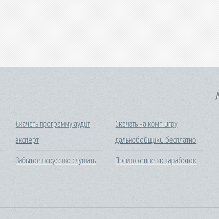
A
Скачать программу аудит
Скачать на комп игру
эксперт
дальнобойщики бесплатно
Забытое искусство слушать
Приложение вк заработок