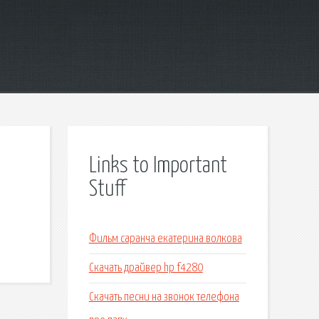
Links to Important
Stuff
Фильм саранча екатерина волкова
Скачать драйвер hp f4280
Скачать песни на звонок телефона