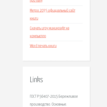
про папу
Метро 2035 официальный сайт
книги
Скачать игру миникрафт на
компьютер
Word печать книги
Links
ГОСТ Р 56407-2015 Бережливое
производство. Основные.