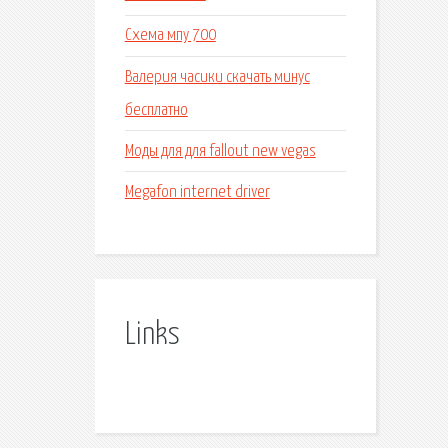
Схема мпу 700
Валерия часики скачать минус
бесплатно
Моды для для fallout new vegas
Megafon internet driver
Links