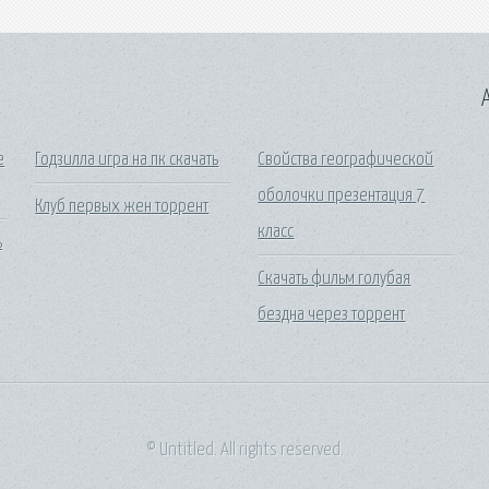
A
е
Годзилла игра на пк скачать
Свойства географической
оболочки презентация 7
Клуб первых жен торрент
класс
ь
Скачать фильм голубая
бездна через торрент
© Untitled. All rights reserved.