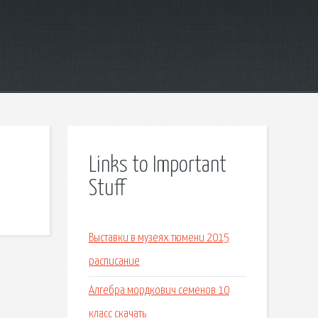
Links to Important
Stuff
Выставки в музеях тюмени 2015
расписание
Алгебра мордкович семенов 10
класс скачать