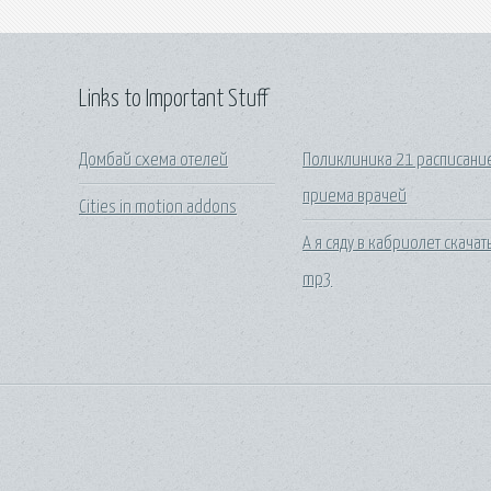
Links to Important Stuff
Домбай схема отелей
Поликлиника 21 расписани
приема врачей
Cities in motion addons
А я сяду в кабриолет скачат
mp3