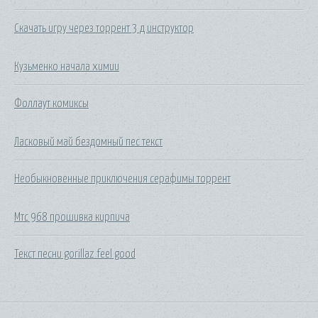
Скачать игру через торрент 3 д инструктор
Кузьменко начала химии
Фоллаут комиксы
Ласковый май бездомный пес текст
Необыкновенные приключения серафимы торрент
Мтс 968 прошивка кирпича
Текст песни gorillaz feel good