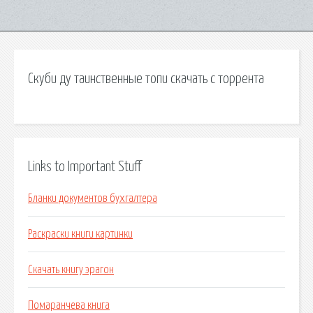
Скуби ду таинственные топи скачать с торрента
Links to Important Stuff
Бланки документов бухгалтера
Раскраски книги картинки
Скачать книгу эрагон
Помаранчева книга