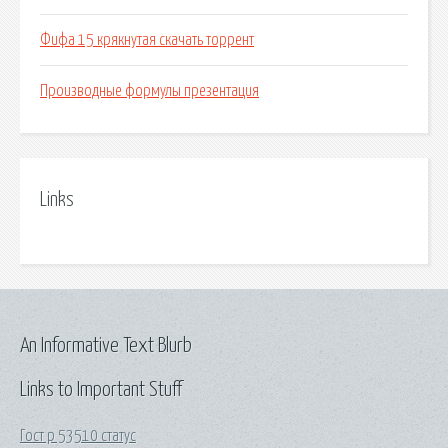
Фифа 15 крякнутая скачать торрент
Производные формулы презентация
Links
An Informative Text Blurb
Links to Important Stuff
Гост р 53510 статус