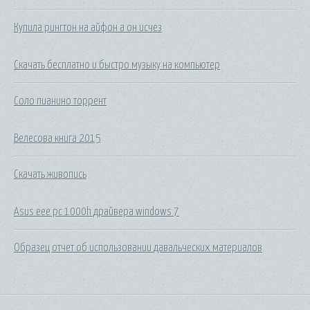
Купила рингтон на айфон а он исчез
Скачать бесплатно и быстро музыку на компьютер
Соло пианино торрент
Велесова книга 2015
Скачать живопись
Asus eee pc 1000h драйвера windows 7
Образец отчет об использовании давальческих материалов