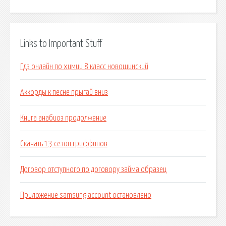
Links to Important Stuff
Гдз онлайн по химии 8 класс новошинский
Аккорды к песне прыгай вниз
Книга анабиоз продолжение
Скачать 13 сезон гриффинов
Договор отступного по договору займа образец
Приложение samsung account остановлено