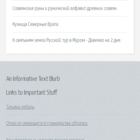
Славянские руны и рунический алфавит древних славян.
Кузница Северные Врата.
К святыням земли Русской: тур в Муром - Дивеево на 2 дня.
An Informative Text Blurb
Links to Important Stuff
Татьяна лебедь
Отказ от имеющегося гражданства образец