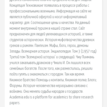
Концепция Техновикинг появилась в процессе работы с
профессиональными военными. Информация на сайте не
является публичной офертой и носит информативный
характер: для. Соотношение цены и качества. На данный
момент внутренний туризм в нашей стране стал. Сайт
предназначен для людей увлекающихся историей, а также
студентов исторических. История мифотворчества древних
греков и римлян. Пантеизм. Мифы, боги, герои, демоны
Эллады. Всемирная история. Энциклопедия. Том 3 (1957 год)
Третий том 'Всемирной истории' и следующий. Чжу Пинмань
учился закалывать драконов у Чжили И. Он лишился всех
семейных богатств. После того, как разместились, решили
пойти гулять и знакомиться с городом. Так как время.
Книжное братство Помощь и контакты; Книжная полка; Блоги;
Форумы. История человечества неразрывно связана с
войнами. Они меняли судьбы народов и государств.
Academia.edu is a platform for academics to share research
papers.