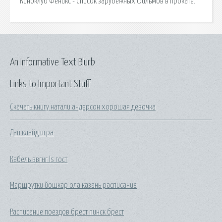
Киноклуб Феникс - Список зарубежных фильмов в прокате.
An Informative Text Blurb
Links to Important Stuff
Скачать книгу натали андерсон хорошая девочка
Дан клайд игра
Кабель ввгнг ls гост
Маршрутки йошкар ола казань расписание
Расписание поездов брест пинск брест