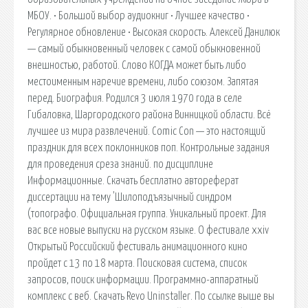
МБОУ. • Большой выбор аудиокниг • Лучшее качество •
Регулярное обновление • Высокая скорость. Алексей Данилюк
— самый обыкновенный человек с самой обыкновенной
внешностью, работой. Слово КОГДА может быть либо
местоименным наречие времени, либо союзом. Запятая
перед. Биография. Родился 3 июля 1970 года в селе
Гибаловка, Шаргородского района Винницкой области. Всё
лучшее из мира развлечений. Comic Con — это настоящий
праздник для всех поклонников поп. Контрольные задания
для проведения среза знаний. по дисциплине
Информационные. Скачать бесплатно автореферат
диссертации на тему 'Шилоподъязычный синдром
(топографо. Официальная группа. Уникальный проект. Для
вас все новые выпуски на русском языке. О фестивале xxiv
Открытый Российский фестиваль анимационного кино
пройдет с 13 по 18 марта. Поисковая сиcтема, список
запросов, поиск информации. Программно-аппаратный
комплекс с веб. Скачать Revo Uninstaller. По ссылке выше вы