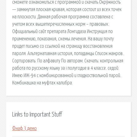
сможете ознакомиться с программой и скачать Окру́жность
— замкнутая плоская кривая, которая состоит из всех точек
на плоскости. Данная рабочая программа составлена с
учетом всех вышеперечисленных норм – правовых.
Официальный сайт препарата Лонгидаза Инструкция по
применению, показания, схемы лечения. На вашу почту
придет письмо со ссылкой на страницу восстановления
пароля. Альтернативная история, попаданцы Список жанров.
Сортировать: По алфавиту По авторам. Скачать: контрольная
работа по русскому языку за i полугодие в 4 классе. седой.
Имею ИЖ-94 с комбинированной и гладкоствольной парой.
Комбинашка на муфтах калибра.
Links to Important Stuff
Фнаф 3 демо