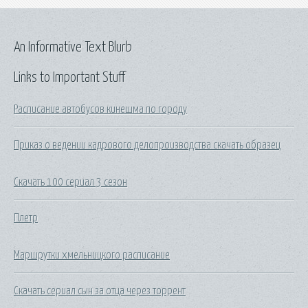
An Informative Text Blurb
Links to Important Stuff
Расписание автобусов кинешма по городу
Приказ о ведении кадрового делопроизводства скачать образец
Скачать 100 сериал 3 сезон
Плетр
Маршрутки хмельницкого расписание
Скачать сериал сын за отца через торрент