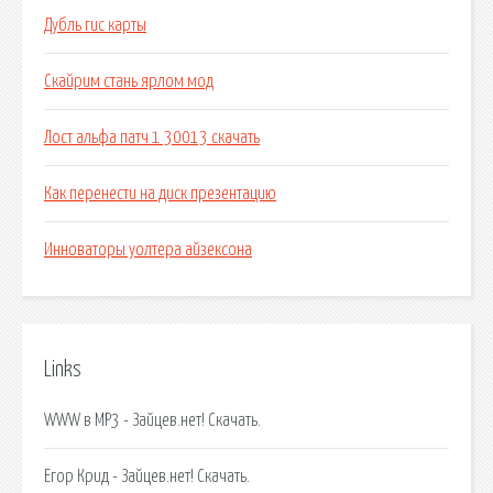
Дубль гис карты
Скайрим стань ярлом мод
Лост альфа патч 1 30013 скачать
Как перенести на диск презентацию
Инноваторы уолтера айзексона
Links
WWW в MP3 - Зайцев.нет! Скачать.
Егор Крид - Зайцев.нет! Скачать.