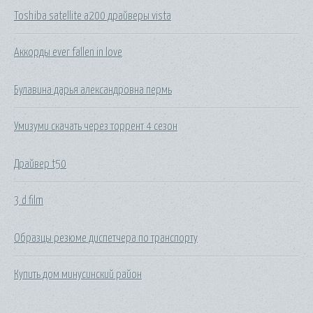
Toshiba satellite a200 драйверы vista
Аккорды ever fallen in love
Булавина дарья александровна пермь
Умизуми скачать через торрент 4 сезон
Драйвер t50
3 d film
Образцы резюме диспетчера по транспорту
Купить дом минусинский район