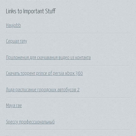
Links to Important Stuff
Haujobb
Сериал тату
Приложения для скачивания видео из контакта
Скачать торрент prince of persia xbox 360
Лида расписание городских автобусов 2
Maya rae
Speccy профессиональный