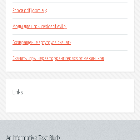
Phoca pdf joomla 3
Моды для игры resident evil 5
Возвращение эртугрула скачать
Скачать игры через торрент repack от механиков
Links
An Informative Text Blurb