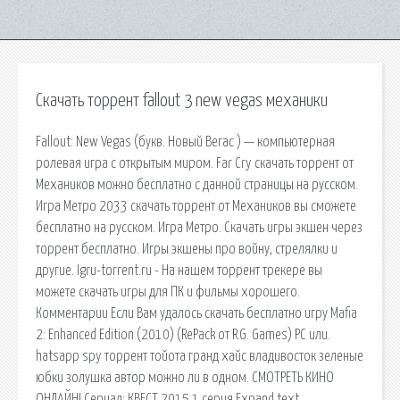
Скачать торрент fallout 3 new vegas механики
Fallout: New Vegas (букв. Новый Вегас ) — компьютерная
ролевая игра с открытым миром. Far Cry скачать торрент от
Механиков можно бесплатно с данной страницы на русском.
Игра Метро 2033 скачать торрент от Механиков вы сможете
бесплатно на русском. Игра Метро. Скачать игры экшен через
торрент бесплатно. Игры экшены про войну, стрелялки и
другие. Igru-torrent.ru - На нашем торрент трекере вы
можете скачать игры для ПК и фильмы хорошего.
Комментарии Если Вам удалось скачать бесплатно игру Mafia
2: Enhanced Edition (2010) (RePack от R.G. Games) PC или.
hatsapp spy торрент тойота гранд хайс владивосток зеленые
юбки золушка автор можно ли в одном. СМОТРЕТЬ КИНО
ОНЛАЙН! Сериал: КВЕСТ 2015 1 серия Expand text…