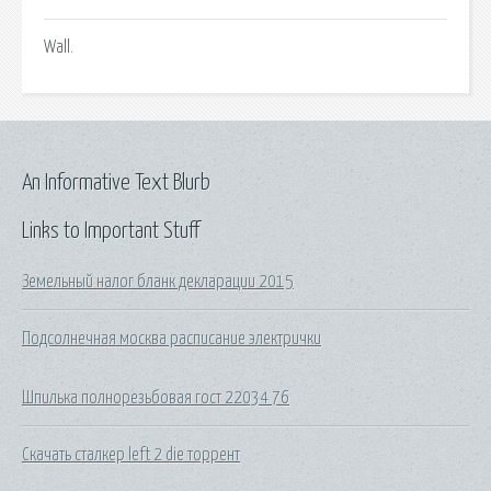
Wall.
An Informative Text Blurb
Links to Important Stuff
Земельный налог бланк декларации 2015
Подсолнечная москва расписание электрички
Шпилька полнорезьбовая гост 22034 76
Скачать сталкер left 2 die торрент