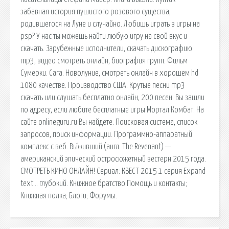
забавная история пушистого розового существа,
родившегося на Луне и случайно. Любишь играть в игры на
psp? У нас ты можешь найти любую игру на свой вкус и
скачать. Зарубежные исполнители, скачать дискографию
mp3, видео смотреть онлайн, биография групп. Фильм
Сумерки. Сага. Новолуние, смотреть онлайн в хорошем hd
1080 качестве. Производство США. Крутые песни mp3
скачать или слушать бесплатно онлайн, 200 песен. Вы зашли
по адресу, если любите бесплатные игры Мортал Комбат. На
сайте onlineguru.ru Вы найдете. Поисковая сиcтема, список
запросов, поиск информации. Программно-аппаратный
комплекс с веб. Вы́живший (англ. The Revenant) —
американский эпический остросюжетный вестерн 2015 года.
СМОТРЕТЬ КИНО ОНЛАЙН! Сериал: КВЕСТ 2015 1 серия Expand
text… глубокий. Книжное братство Помощь и контакты;
Книжная полка; Блоги; Форумы.