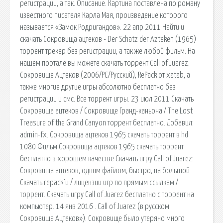
регистрации, а так. Описание. Картина поставлена по роману
известного писателя Карла Мая, произведение которого
называется «Замок Родригандов». 22 апр 2011 Найти и
скачать Сокровища ацтеков - Der Schatz der Azteken (1965)
торрент трекер без регистрации, а так же любой фильм. На
нашем портале вы можете скачать торрент Call of Juarez:
Сокровище Ацтеков (2006/PC/Русский), RePack от xatab, а
также многие другие игры абсолютно бесплатно без
регистрации и смс. Все торрент игры. 23 июл 2011 Скачать
Сокровища ацтеков / Сокровище Гранд-каньона / The Lost
Treasure of the Grand Canyon торрент бесплатно. Добавил:
admin-fx. Сокровища ацтеков 1965 скачать торрент в hd
1080 Фильм Сокровища ацтеков 1965 скачать торрент
бесплатно в хорошем качестве Скачать игру Call of Juarez:
Сокровища ацтеков, одним файлом, быстро, на большой
Скачать repack`и / лицензии игр по прямым ссылкам /
торрент. Скачать игру Call of Juarez бесплатно c торрент на
компьютер. 14 янв 2016 . Call of Juarez (в русском.
Сокровища Ацтеков»). Сокровище было утеряно много