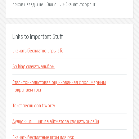
веков назад и не. . Экшены » Скачать торрент
Links to Important Stuff
Скачать бесплатно игры sfc
Bb king скачать альбом
Сталь тонколистовая оцинкованная с полимерным
покрытием гост
Текст песни don t worry
Аудиокниги чингиза айтматова слушать онлайн
Скачать бесплатные игры для psp