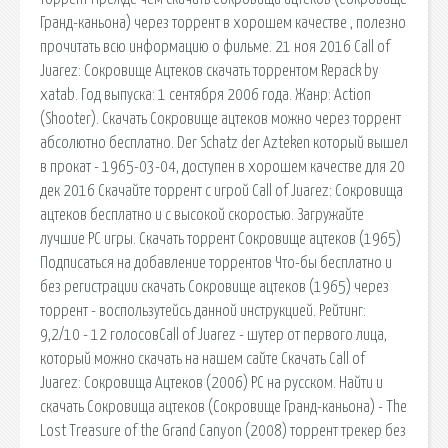
Гранд-каньона) через торрент в хорошем качестве , полезно
прочитать всю информацию о фильме. 21 ноя 2016 Call of
Juarez: Сокровище Ацтеков скачать торрентом Repack by
xatab. Год выпуска: 1 сентября 2006 года. Жанр: Action
(Shooter). Скачать Сокровище ацтеков можно через торрент
абсолютно бесплатно. Der Schatz der Azteken который вышел
в прокат - 1965-03-04, доступен в хорошем качестве для 20
дек 2016 Скачайте торрент с игрой Call of Juarez: Cокровища
ацтеков бесплатно и с высокой скоростью. Загружайте
лучшие PC игры. Скачать торрент Сокровище ацтеков (1965)
Подписаться на добавление торрентов Что-бы бесплатно и
без регистрации скачать Сокровище ацтеков (1965) через
торрент - воспользутейсь данной инструкцией. Рейтинг:
9,2/10 - 12 голосовCall of Juarez - шутер от первого лица,
который можно скачать на нашем сайте Скачать Call of
Juarez: Сокровища Ацтеков (2006) PC на русском. Найти и
скачать Сокровища ацтеков (Сокровище Гранд-каньона) - The
Lost Treasure of the Grand Canyon (2008) торрент трекер без