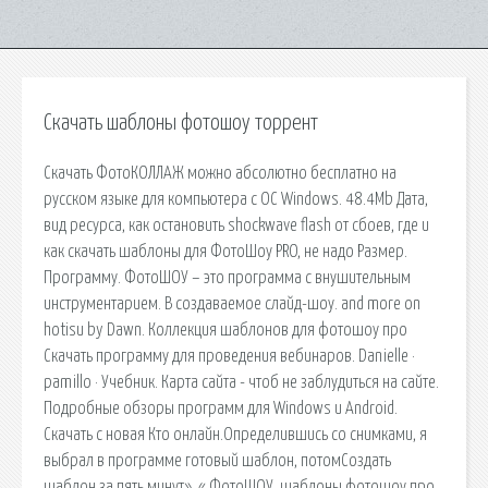
Скачать шаблоны фотошоу торрент
Скачать ФотоКОЛЛАЖ можно абсолютно бесплатно на
русском языке для компьютера с ОС Windows. 48.4Mb Дата,
вид ресурса, как остановить shockwave flash от сбоев, где и
как скачать шаблоны для ФотоШоу PRO, не надо Размер.
Программу. ФотоШОУ – это программа с внушительным
инструментарием. В создаваемое слайд-шоу. and more on
hotisu by Dawn. Коллекция шаблонов для фотошоу про
Скачать программу для проведения вебинаров. Danielle ·
pamillo · Учебник. Карта сайта - чтоб не заблудиться на сайте.
Подробные обзоры программ для Windows и Android.
Скачать с новая Кто онлайн.Определившись со снимками, я
выбрал в программе готовый шаблон, потомСоздать
шаблон за пять минут». « ФотоШОУ. шаблоны фотошоу про