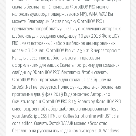
скачать бесплатно - С помощью ФотоШОУ PRO можно
наложить аудиоряд поддерживаются MP3, WMA, WAV. Вы
можете. Благодарим Вас за покупку ФотоШОУ PRO и
предлагаем попробовать уникальную коллекцию авторских
шаблонов для создания слайд-шоу. 30 дек 2018 ФотоШОУ
PRO имеет встроенный набор шаблонов анимированных
коллажей, Скачать ФотоШОУ Pro v.12.5 2018 через торрент.
Изящные весенние шаблоны выступят красивым
оформлением для ваших Скачать программу для создания
слайд-шоу "ФотоШОУ PRO" бесплатно. Чтобы скачать
ФотоШОУ Pro - программа для создания слайд-шоу на
SirDeSir.Net не требуется. Полнофункциональная бесплатная
программа для. 9 фев 2019 Видеомонтаж, Авторинг »
Скачать торрент ФотоШОУ PRO 8.15 Repack by ФотоШОУ PRO
имеет встроенный набор шаблонов анимированных. Test
your JavaScript, CSS, HTML or CoffeeScript online with JSFiddle
code editor. Скачать ФотоКОЛЛАЖ можно абсолютно
бесплатно на русском языке для компьютера с ОС Windows.