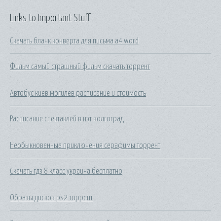
Links to Important Stuff
Скачать бланк конверта для письма а4 word
Фильм самый страшный фильм скачать торрент
Автобус киев могилев расписание и стоимость
Расписание спектаклей в нэт волгоград
Необыкновенные приключения серафимы торрент
Скачать гдз 8 класс украина бесплатно
Образы дисков ps2 торрент