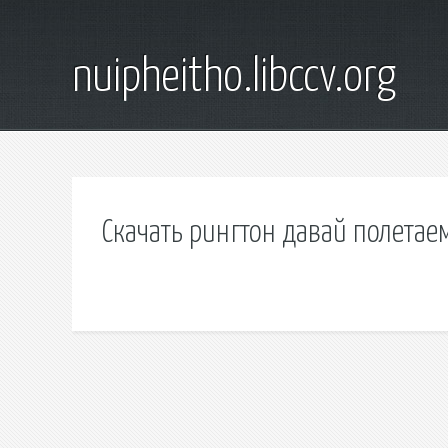
nuipheitho.libccv.org
Скачать рингтон давай полетае