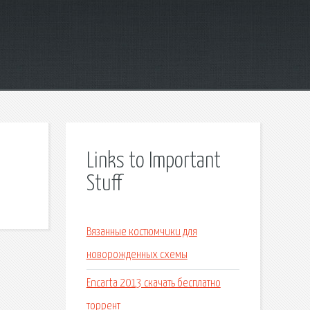
Links to Important
Stuff
Вязанные костюмчики для
новорожденных схемы
Encarta 2013 скачать бесплатно
торрент