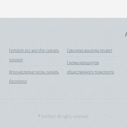
A
Femdom ass worship скачать
Савичева аккорды привет
торрент
Схемы маршрутов
Игра наследие теслы скачать
общественного транспорта
бесплатно
© Untitled. All rights reserved.