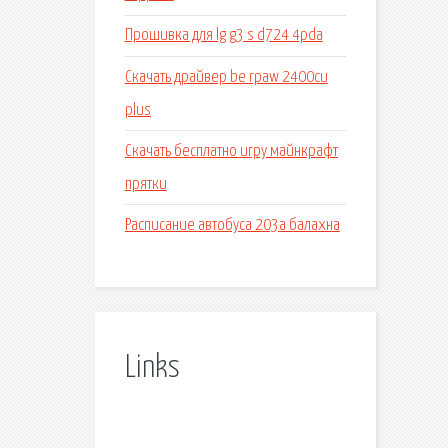
Прошивка для lg g3 s d724 4pda
Скачать драйвер be rpaw 2400cu
plus
Скачать бесплатно игру майнкрафт
прятки
Расписание автобуса 203а балахна
Links