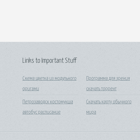
Links to Important Stuff
Схема цветка из модульного
Программа для зрения
оригами
скачать торрент
Петрозаводск костомукша
Скачать карту обычного
автобус расписание
мира