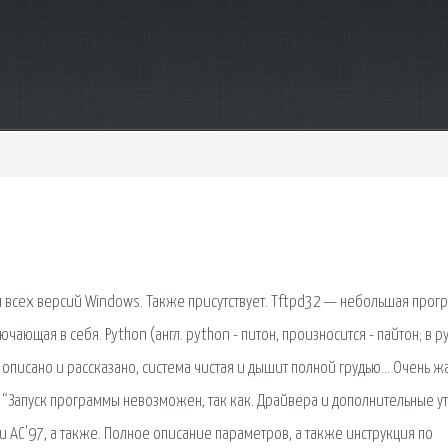
ля всех версий Windows. Также присутствует. Tftpd32 — небольшая прог
ающая в себя. Python (англ. python - питон, произносится - пайтон; в р
 описано и рассказано, система чистая и дышит полной грудью… Очень жа
“Запуск программы невозможен, так как. Драйвера и дополнительные у
 и AC'97, а также. Полное описание параметров, а также инструкция по