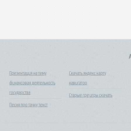
A
Презентация на тему
Скачать яндекс карту
финансовая деятельность
навигатор
государства
Старые rpg игры скачать
Песня про тачку текст