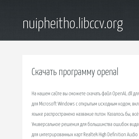
nuipheitho.libccv.org
Скачать программу openal
На нашем сайте вы сможете скачать файл OpenAL.dll д
для Microsoft Windows с открытым исходным кодом, включ
языке распространено название питон. Казалось бы, всё
Универсальное решения для большинства ошибок вида 
для интегрированных карт Realtek High Definition Audio