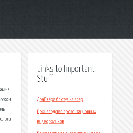
Links to Important
Stuff
рамма
усском
Драйвера блютуз на асер
ль.
Производство презентационных
тилиты
видеороликов