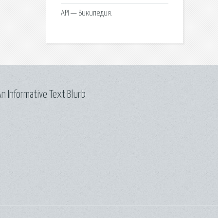
API — Википедия.
n Informative Text Blurb