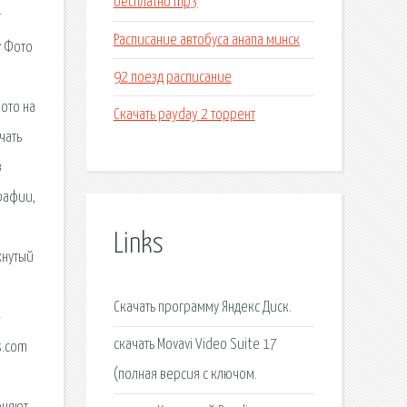
бесплатно mp3
т
Расписание автобуса анапа минск
у Фото
92 поезд расписание
ото на
Скачать payday 2 торрент
чать
в
рафии,
Links
кнутый
Скачать программу Яндекс Диск.
-
скачать Movavi Video Suite 17
s.com
(полная версия c ключом.