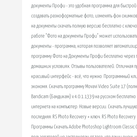
документы Профи - это удобная программа для быстрой 
создавать разноформатные фото, изменять фон снимков
на документы скачать полную версию бесплатно с ключо
работе "Фото на документы Профи" может использоватьс
документы - программа, которая позволяет автоматизир
программу Фото на Документы Профи бесплатно через т
домашних условиях. Отзывы пользователей. Отличная п
красивый интерфейс - всё, что нужно. Программный кл
экономя. Скачать программу Movavi Video Suite 17 (по
Bandicam (Бандикам) v.4.0.1.1339 на русском бесплатн
интернета на компьютер. Новые версии. Скачать лучшую 
последняя. RS Photo Recovery + ключ. RS Photo Recove
Программы Скачать Adobe Photoshop Lightroom Classic C