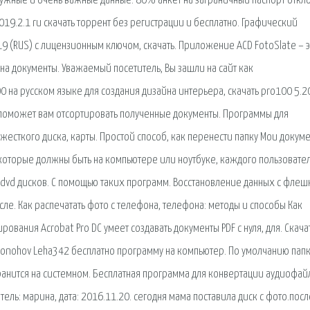
 нужные и очень важные данные. 80% анкет на заграничный паспорт откл
019.2.1 ru скачать торрент без регистрации и бесплатно. Графический
19 (RUS) с лицензионным ключом, скачать. Приложение ACD FotoSlate – э
на документы. Уважаемый посетитель, Вы зашли на сайт как
на русском языке для создания дизайна интерьера, скачать pro100 5.2
 поможет вам отсортировать полученные документы. Программы для
жесткого диска, карты. Простой способ, как перенести папку Мои докуме
, которые должны быть на компьютере или ноутбуке, каждого пользовател
 dvd дисков. С помощью таких программ. Восстановление данных с флеш
ле. Как распечатать фото с телефона, телефона: методы и способы Как
ования Acrobat Pro DC умеет создавать документы PDF с нуля, для. Скача
reyonohov Leha342 бесплатно программу на компьютер. По умолчанию пап
ранится на системном. Бесплатная программа для конвертации аудиофай
ватель: марина, дата: 2016.11.20. сегодня мама поставила диск с фото.посл