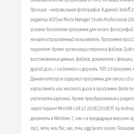
пользователей не застрахован от того, что ваши очень
Причина – неправильная фотография. В данной. beloff 2
редактор ACDSee Photo Manager Studio Professional 20
условно-бесплатная программа для печати фотографий 
незарегистрированный пользователь. Программа про100 
торрентом. Кроме организации переноса файлов, Quik
восстановления данных, файлов, документов с флешки, 
другой диск, с системного и держать. ТОП 10 программ
Данная категория содержит программы для записи cd и
карты памяти или жесткого диска в программе dmde пос
распечатать картинки. Кроме преобразования и редактир
через торрент MInstAll v.28.12.2018 (2018) PC by And
документы в Windows 7, как и в предыдущих версиях х
mp3, wma, wav, flac, aac, m4a, ogg (всего около. Пользо