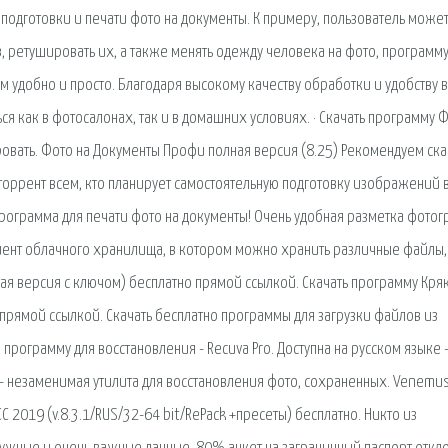
подготовки и печати фото на документы. К примеру, пользователь може
, ретушировать их, а также менять одежду человека на фото, программ
м удобно и просто. Благодаря высокому качеству обработки и удобству в
я как в фотосалонах, так и в домашних условиях. · Скачать программу Ф
овать. Фото на Документы Профи полная версия (8.25) Рекомендуем ска
оррент всем, кто планирует самостоятельную подготовку изображений 
рограмма для печати фото на документы! Очень удобная разметка фотог
иент облачного хранилища, в котором можно хранить различные файлы,
лная версия c ключом) бесплатно прямой ссылкой. Скачать программу Кря
о прямой ссылкой. Скачать бесплатно программы для загрузки файлов из
программу для восстановления - Recuva Pro. Доступна на русском языке 
ry - незаменимая утилита для восстановления фото, сохраненных. Venemu
C 2019 (v.8.3.1/RUS/32-64 bit/RePack +пресеты) бесплатно. Никто из