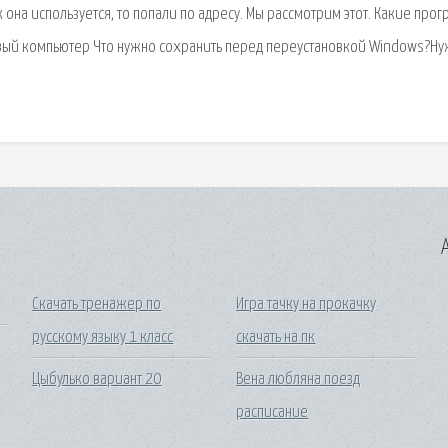
ак она используется, то попали по адресу. Мы рассмотрим этот. Какие про
овый компьютер Что нужно сохранить перед переустановкой Windows?Н
A
Скачать тренажер по
Игра тачку на прокачку
русскому языку 1 класс
скачать на пк
Цыбулько вариант 20
Вена любляна поезд
расписание