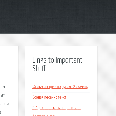
Links to Important
Stuff
Тем не
Фильм спецназ по русски 2 скачать
ным
Сонная песенка текст
ото на
Гайдн соната ми минор скачать
а