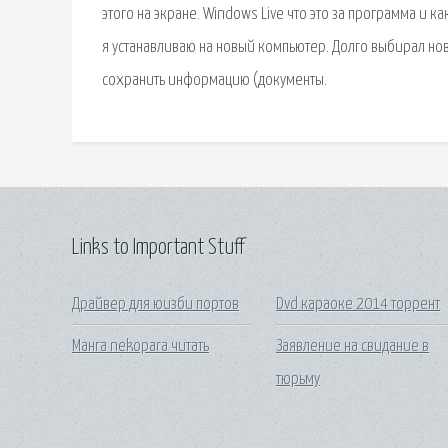
этого на экране. Windows Live что это за программа и к
я устанавливаю на новый компьютер. Долго выбирал н
сохранить информацию (документы.
Links to Important Stuff
Драйвер для юизби портов
Dvd караоке 2014 торрент
Манга nekopara читать
Заявление на свидание в
тюрьму