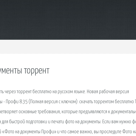
ументы торрент
ь через торрент бесплатно на русском языке. Новая рабочая версия
 - Профи 8.35 (Полная версия с ключом): скачать торрентом бесплатно 
летворяет основные требования, которые предъявляются к документаль
 для быстрой подготовки и печати фото на документы. Если вам нужно ф
й «Фото на документы Профи» и что самое важно, вы проследите Фото н