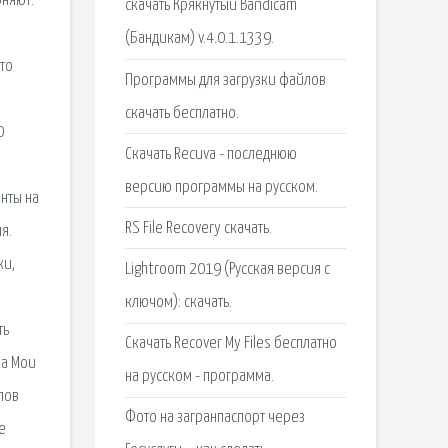
оняют.
скачать Крякнутый Bandicam
(Бандикам) v.4.0.1.1339.
то
Программы для загрузки файлов
скачать бесплатно.
0
Скачать Recuva - последнюю
версию программы на русском.
нты на
RS File Recovery скачать.
я.
ки,
Lightroom 2019 (Русская версия с
ключом): скачать.
ть
Скачать Recover My Files бесплатно
ка Мои
на русском - программа.
лов
Фото на загранпаспорт через
е