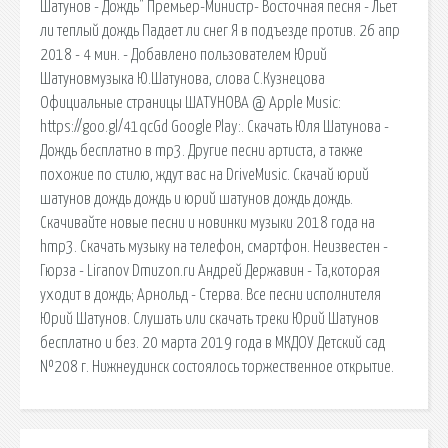
Шатунов - Дождь" Премьер-Министр- Восточная песня - Льет
ли теплый дождь Падает ли снег Я в подъезде против. 26 апр
2018 - 4 мин. - Добавлено пользователем Юрий
Шатуновмузыка Ю.Шатунова, слова С.Кузнецова
Официальные страницы ШАТУНОВА @ Apple Music:
https://goo.gl/41qcGd Google Play:. Скачать Юля Шатунова -
Дождь бесплатно в mp3. Другие песни артиста, а также
похожие по стилю, ждут вас на DriveMusic. Скачай юрий
шатунов дождь дождь и юрий шатунов дождь дождь.
Скачивайте новые песни и новинки музыки 2018 года на
hmp3. Скачать музыку на телефон, смартфон. Неизвестен -
Гюрза - Liranov Dmuzon.ru Андрей Державин - Та,которая
уходит в дождь; Арнольд - Стерва. Все песни исполнителя
Юрий Шатунов. Слушать или скачать треки Юрий Шатунов
бесплатно и без. 20 марта 2019 года в МКДОУ Детский сад
№208 г. Нижнеудинск состоялось торжественное открытие.