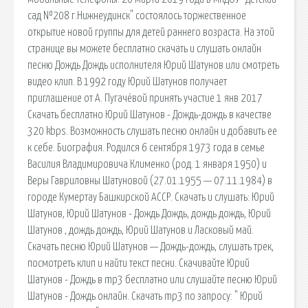
сад №208 г.Нижнеудинск" состоялось торжественное
открытие новой группы для детей раннего возраста. На этой
странице вы можете бесплатно скачать и слушать онлайн
песню Дождь Дождь исполнителя Юрий Шатунов или смотреть
видео клип. В 1992 году Юрий Шатунов получает
приглашение от А. Пугачёвой принять участие 1 янв 2017
Скачать бесплатно Юрий Шатунов - Дождь-дождь в качестве
320 kbps. Возможность слушать песню онлайн и добавить ее
к себе. Биография. Родился 6 сентября 1973 года в семье
Василия Владимировича Клименко (род. 1 января 1950) и
Веры Гавриловны Шатуновой (27.01.1955 — 07.11.1984) в
городе Кумертау Башкирской АССР. Скачать и слушать: Юрий
Шатунов, Юрий Шатунов - Дождь Дождь, дождь дождь, Юрий
Шатунов , дождь дождь, Юрий Шатунов и Ласковый май.
Скачать песню Юрий Шатунов — Дождь-дождь, слушать трек,
посмотреть клип и найти текст песни. Скачивайте Юрий
Шатунов - Дождь в mp3 бесплатно или слушайте песню Юрий
Шатунов - Дождь онлайн. Скачать mp3 по запросу: " Юрий