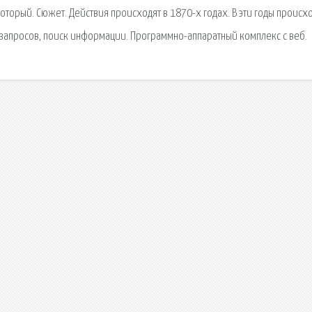
оторый. Сюжет. Действия происходят в 1870-х годах. В эти годы происх
 запросов, поиск информации. Программно-аппаратный комплекс с веб.