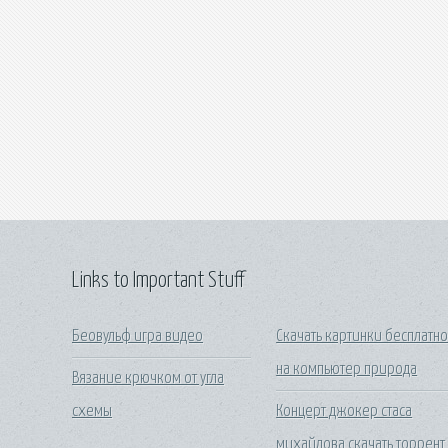
Links to Important Stuff
Беовульф игра видео
Скачать картинки бесплатн
на компьютер природа
Вязание крючком от угла
схемы
Концерт джокер стаса
михайлова скачать торрент