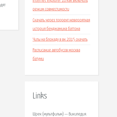
Internet explorer 10 как включить
одят
режим совместимости
Скачать через торрент невероятная
история бенджамина баттона
Читы на блокаду в вк 2015 скачать
Расписание автобусов москва
батуми
Links
Шрек (мультфильм) — Википедия.