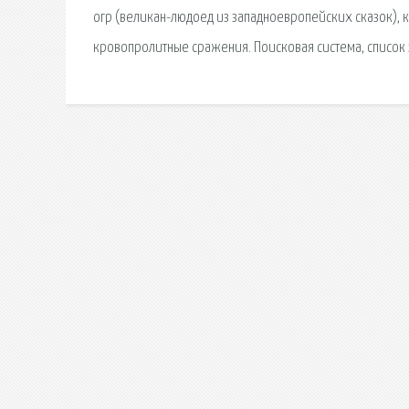
огр (великан-людоед из западноевропейских сказок), к
кровопролитные сражения. Поисковая сиcтема, список