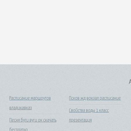
A
о
Расписание маршрутов
Псков жд вокзал расписание
владикавказ
Свойства воды 1 класс
Песня буги вуги ок скачать
презентация
бесплатно