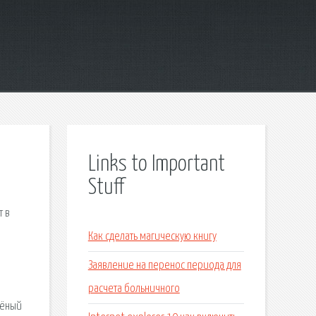
Links to Important
Stuff
т в
Как сделать магическую книгу
Заявление на перенос периода для
расчета больничного
лёный