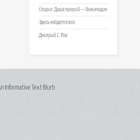
Спирит: Душа прерий — Википедия.
Здесь найдется все.
Дмитрий C. Рок
n Informative Text Blurb