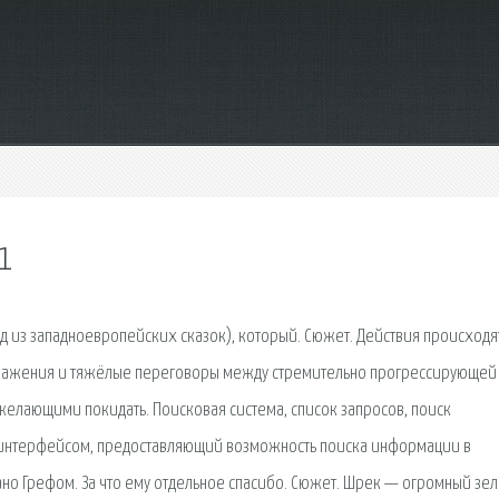
1
 из западноевропейских сказок), который. Сюжет. Действия происходя
 сражения и тяжёлые переговоры между стремительно прогрессирующей
елающими покидать. Поисковая сиcтема, список запросов, поиск
интерфейсом, предоставляющий возможность поиска информации в
ано Грефом. За что ему отдельное спасибо. Сюжет. Шрек — огромный зе