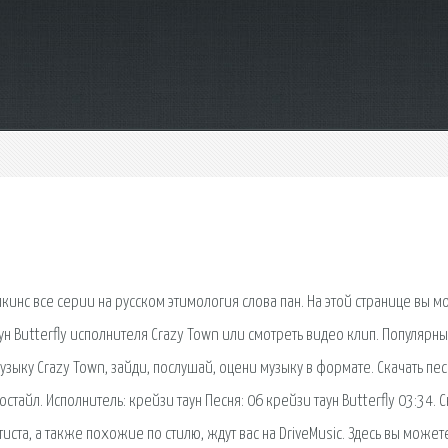
опкинс все серии на русском этимология слова пан. На этой странице вы 
ун Butterfly исполнителя Crazy Town или смотреть видео клип. Популярн
музыку Crazy Town, зайди, послушай, оцени музыку в формате. Скачать пе
стайл. Исполнитель: крейзи таун Песня: 06 крейзи таун Butterfly 03:34. С
тиста, а также похожие по стилю, ждут вас на DriveMusic. Здесь вы может