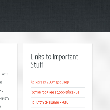
Links to Important
Stuff
можете
ые
Ati xpress 200m драйвер
сни
Гост на горячее водоснабжение
качать
Почитать смешные книги
е