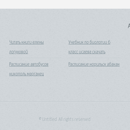
A
Читать книги елены
Учебник по биологии 6
логуновой
класс исаева скачать
Расписание автобусов
Расписание норильск абакан
никополь марганец
© Untitled. All rights reserved.