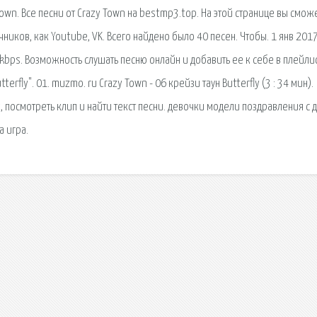
Town. Все песни от Crazy Town на bestmp3.top. На этой странице вы смож
чников, как Youtube, VK. Всего найдено было 40 песен. Чтобы. 1 янв 201
6 kbps. Возможность слушать песню онлайн и добавить ее к себе в плейлис
terfly". 01. muzmo. ru Crazy Town - 06 крейзи таун Butterfly (3 : 34 мин).
к, посмотреть клип и найти текст песни. девочки модели поздравления с 
 игра.