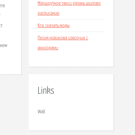
Маршрутное такси рязань шилово
ете
расписание
7
Ksp скачать моды
т.
Песня новикова извозчик с
днем
аккордами
Links
Wall.