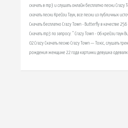
скачать в mp3 и слушать онлайн бесплатно песни Crazy 
скачать песни Крейзи Таун, все песни из публичных исто
Скачать бесплатно Crazy Town - Butterfly в качестве 25
Скачать mp3 по запросу: " Crazy Town - 06 крейзи таун But
02.Crazy Скачать песню Crazy Town — Toxic, слушать тре
рождения женщине 22 года картинки девушка одевалка