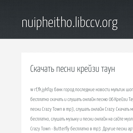
nuipheitho.libccv.org
Скачать песни крейзи таун
w rf,fk jykfqy банк город последние новости мультик ш
бесплатно скачать и слушать онлайн песню 06 Крейзи Та
песни Crazy Town в mp3, слушать онлайн Crazy. Скачать 
бесплатно, слушать музыку и песни онлайн на сайте музло
Crazy Town - Butterfly бесплатно в mp3. Другие песни ар