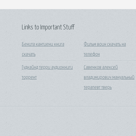
Links to Important Stuff
Бенита кантиени книга
Фильм воин скачать на
скачать
телефон
Гудкайнд терри аудиокниги
Савенков алексей
торрент
владимирович мануальный
терапевт тверь