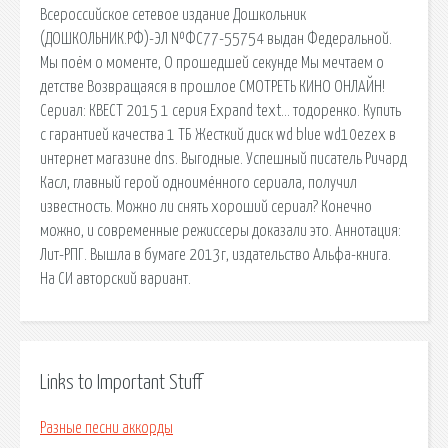
Всероссийское сетевое издание Дошкольник
(ДОШКОЛЬНИК.РФ)-ЭЛ №ФС77-55754 выдан Федеральной.
Мы поём о моменте, О прошедшей секунде Мы мечтаем о
детстве Возвращаяся в прошлое СМОТРЕТЬ КИНО ОНЛАЙН!
Сериал: КВЕСТ 2015 1 серия Expand text… тодоренко. Купить
с гарантией качества 1 ТБ Жесткий диск wd blue wd10ezex в
интернет магазине dns. Выгодные. Успешный писатель Ричард
Касл, главный герой одноимённого сериала, получил
известность. Можно ли снять хороший сериал? Конечно
можно, и современные режиссеры доказали это. Аннотация:
Лит-РПГ. Вышла в бумаге 2013г, издательство Альфа-книга.
На СИ авторский вариант.
Links to Important Stuff
Разные песни аккорды