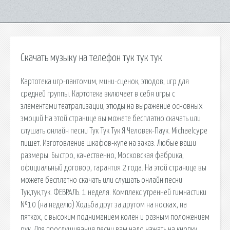
Скачать музыку на телефон тук тук тук
Картотека игр-пантомим, мини-сценок, этюдов, игр для
средней группы. Картотека включает в себя игры с
элементами театрализации, этюды на выражение основных
эмоций На этой странице вы можете бесплатно скачать или
слушать онлайн песни Тук Тук Тук Я Человек-Паук. Michaelcype
пишет. Изготовление шкафов-купе на заказ. Любые ваши
размеры. Быстро, качественно, Московская фабрика,
официальный договор, гарантия 2 года. На этой странице вы
можете бесплатно скачать или слушать онлайн песни
Тук,тук,тук. ФЕВРАЛЬ. 1 неделя. Комплекс утренней гимнастики
№10 (на неделю) Ходьба друг за другом на носках, на
пятках, с высоким подниманием колен и разным положением
рук. Для прослушивания песни вам надо нажать на кнопку