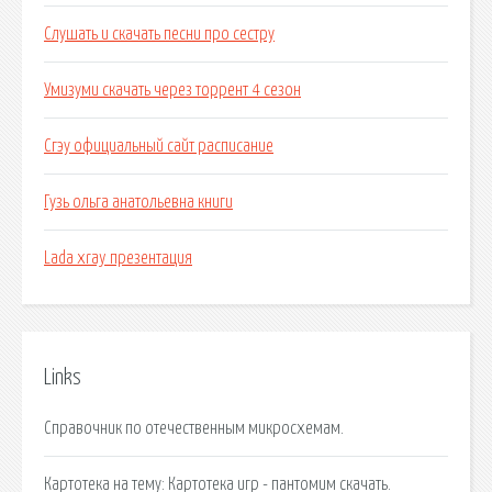
Слушать и скачать песни про сестру
Умизуми скачать через торрент 4 сезон
Сгэу официальный сайт расписание
Гузь ольга анатольевна книги
Lada xray презентация
Links
Справочник по отечественным микросхемам.
Картотека на тему: Картотека игр - пантомим скачать.