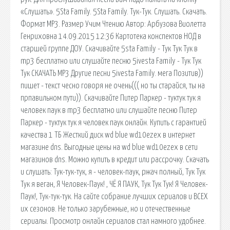
«Слушать». 5Sta Family. 5Sta Family. Тук-Тук. Слушать. Скачать.
Формат MP3. Размер Учим Чтению Автор: Арбузова Виолетта
Генриховна 14.09.2015 12:36 Картотека конспектов НОД в
старшей группе ДОУ. Скачивайте 5sta Family - Тук Тук Тук в
mp3 бесплатно или слушайте песню 5ivesta Family - Тук Тук
Тук СКАЧАТЬ MP3 Другие песни 5ivesta Family. мега Позитив))
пишет - текст чесно говоря не очень((( но ты старайся, ты на
прпавильном пути)). Скачивайте Питер Паркер - туктук тук я
человек паук в mp3 бесплатно или слушайте песню Питер
Паркер - туктук тук я человек паук онлайн. Купить с гарантией
качества 1 ТБ Жесткий диск wd blue wd10ezex в интернет
магазине dns. Выгодные цены на wd blue wd10ezex в сети
магазинов dns. Можно купить в кредит или рассрочку. Скачать
и слушать: Тук-тук-тук, я - человек-паук, ржач полный, Тук Тук
Тук я веган, Я Человек-Паук! , ЧЁ Я ПАУК, Тук Тук Тук! Я Человек-
Паук!, Тук-тук-тук. На сайте собрание лучших сериалов и ВСЕХ
их сезонов. Не только зарубежные, но и отечественные
сериалы. Просмотр онлайн сериалов стал намного удобнее.