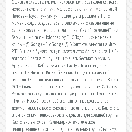
Скачать и слушать: тук тук я человек паук, Без названия, ваня,
человек паук, утк тук тук я человек паук, Тук Тук Тук я веган, Я
Человек-Паук! , Тук-тук-тук. Нашли где спрашивать. На тот
момент, когда создавалась та реклама 7-го сезона еще не
существовало ни серии и тогда "глава" была "последней". 22
Sep 2011 - 4 min - Uploaded by ELLOПодпишись на новые
клипы - @ Google+ ElloGoogle @ ВКонтакте. Аннотация: Лит-
РПГ. Вышла в бумаге 2013г, издательство Альфа-книга. На СИ
авторский вариант. Слушать и скачать бесплатно музыку
Артур Текеев - Каблучками Тук-Тук-Тук. Текст и видео клип
песни - UziMusic.ru. Виталий Чечило. Солдаты последней
империи (Записки недисциплинированного офицера). 8 фев
2018 Скачать бесплатно На-На - Тук-тук в качестве 320 kbps.
Возможность слушать песню Популярные песни. Пусто. На-На
· Тук-тук. Новый проект сайта chipinfo - предоставление
документации на все отечественные интегральные. Картотека
игр-пантомим, мини-сценок, этюдов, игр для средней группы.
Картотека включает. Календарно-тематическое
планирование (старшая, подготовительная группа) на тему.