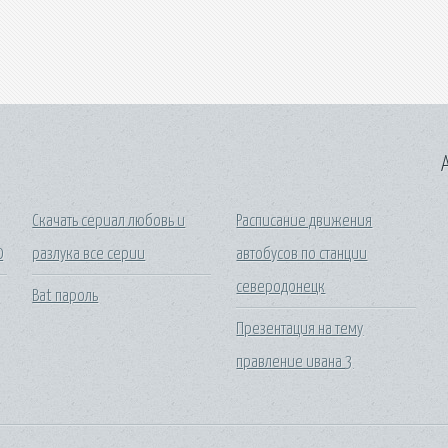
A
Скачать сериал любовь и
Расписание движения
0
разлука все серии
автобусов по станции
северодонецк
Bat пароль
Презентация на тему
правление ивана 3