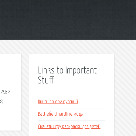
Links to Important
Stuff
с 2932
8,
Книги по db2 русский
Battlefield hardline моды
Скачать игру раскраски для детей