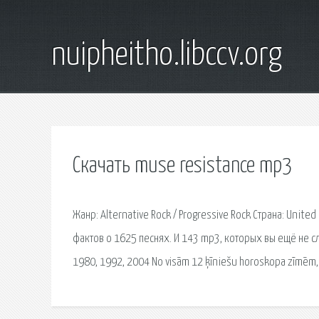
nuipheitho.libccv.org
Скачать muse resistance mp3
Жанр: Alternative Rock / Progressive Rock Страна: Unit
фактов о 1625 песнях. И 143 mp3, которых вы ещё не сл
1980, 1992, 2004 No visām 12 ķīniešu horoskopa zīmēm, M