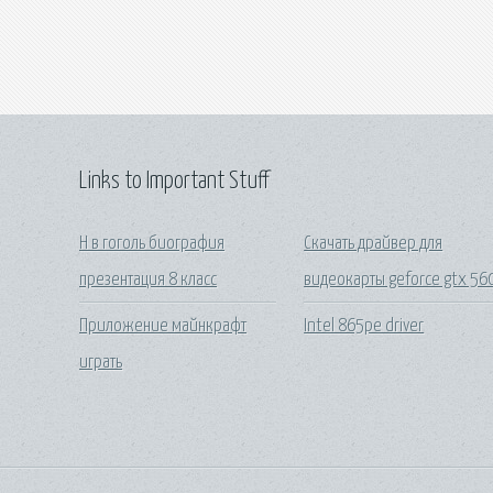
Links to Important Stuff
Н в гоголь биография
Скачать драйвер для
презентация 8 класс
видеокарты geforce gtx 56
Приложение майнкрафт
Intel 865pe driver
играть