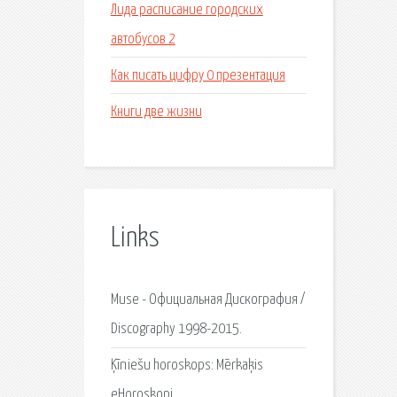
Лида расписание городских
автобусов 2
Как писать цифру 0 презентация
Книги две жизни
Links
Muse - Официальная Дискография /
Discography 1998-2015.
Ķīniešu horoskops: Mērkaķis
eHoroskopi.