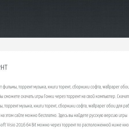
ент
т фильмы, торрент музыка, книги торент, сборники софта, wallpaper обо
ы сможете скачать игры Гонки через торрент на свой компьютер. Скачат
ы, торрент музыка, книги торент, сборники софта, wallpaper обои для р
 на этом сайте можно бесплатно. Здесь вы найдете русскую версию игры
osoft Visio 2016 64 Bit можно через торрент по расположенной ниже кно