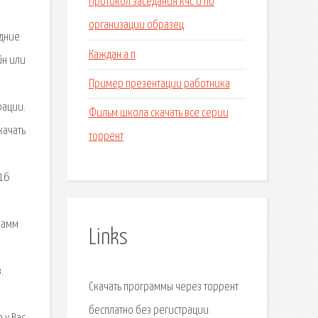
Протокол заседания кчс и пб
организации образец
едние
Каждан а п
йн или
Пример презентации работника
рации.
Фильм школа скачать все серии
качать
торрент
016
рамм
Links
.
Скачать программы через торрент
бесплатно без регистрации.