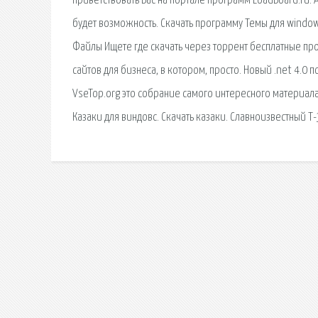
приветствовать Вас на портале программ LoadBoard.ru. A
будет возможность. Скачать программу Темы для window
Файлы Ищете где скачать через торрент бесплатные про
сайтов для бизнеса, в котором, просто. Новый .net 4.0 п
VseTop.org это собрание самого интересного материала и
Казаки для виндовс. Скачать казаки. Славноизвестный 