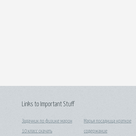
Links to Important Stuff
Задачник по физике марон
Марья посадница краткое
10 класс скачать
содержание