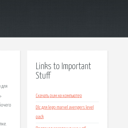
Links to Important
Stuff
и для
ь
Скачать рим на компьютер
абочего
Dlc для lego marvel avengers level
pack
пке.