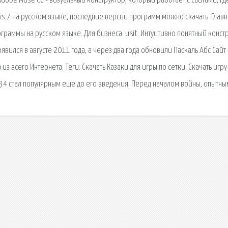
dobe Muse CC - визуальный конструктор, который работает с сайтами, где
s 7 на русском языке, последние версии программ можно скачать. Главн
граммы на русском языке. Для бизнеса. ukit. Интуитивно понятный конст
оявился в августе 2011 года, а через два года обновили Паскаль Абс Сайт
з всего Интернета. Теги: Скачать Казаки для игры по сетки. Скачать игру
Т-34 стал популярным еще до его введения. Перед началом войны, опытны