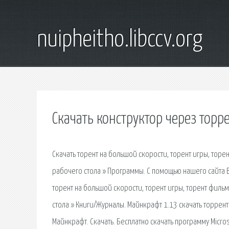
nuipheitho.libccv.org
Скачать конструктор через торр
Скачать торент на большой скорости, торент игры, торен
рабочего стола » Программы. С помощью нашего сайта В
торент на большой скорости, торент игры, торент фильм
стола » Книги/Журналы. Майнкрафт 1.13 скачать торрент
Майнкрафт. Скачать. Бесплатно скачать программу Micr