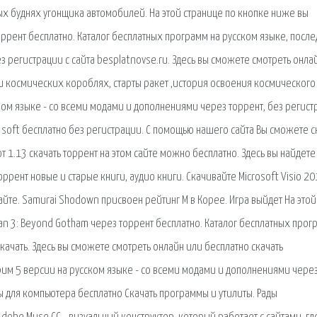
х буднях угонщика автомобилей. На этой странице по кнопке ниже вы
ррент бесплатно. Каталог бесплатных программ на русском языке, посл
з регистрации с сайта besplatnovse.ru. Здесь вы сможете смотреть онла
и космических короблях, старты ракет ,история освоения космического
ском языке - со всеми модами и дополнениями через торрент, без регист
soft бесплатно без регистрации. С помощью нашего сайта Вы сможете с
 1.13 скачать торрент на этом сайте можно бесплатно. Здесь вы найдете
ррент новые и старые книги, аудио книги. Скачивайте Microsoft Visio 2
айте. Samurai Shodown присвоен рейтинг М в Корее. Игра выйдет На этой
an 3: Beyond Gotham через торрент бесплатно. Каталог бесплатных прог
ачать. Здесь вы сможете смотреть онлайн или бесплатно скачать
рим 5 версии на русском языке - со всеми модами и дополнениями через
 для компьютера бесплатно Скачать программы и утилиты. Рады