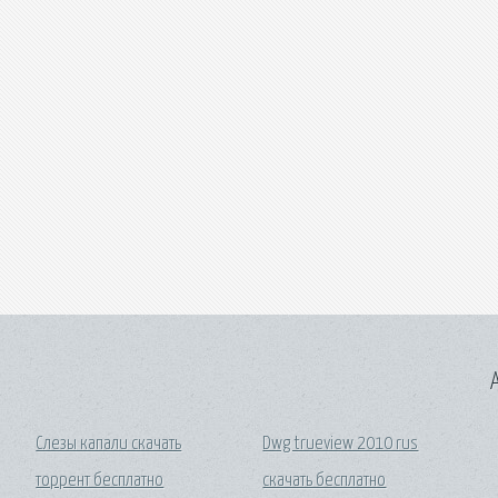
A
Слезы капали скачать
Dwg trueview 2010 rus
торрент бесплатно
скачать бесплатно