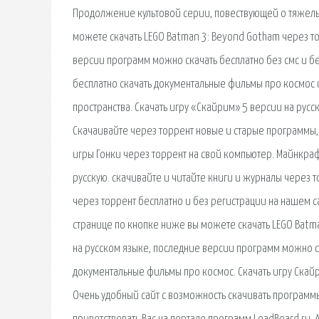
Продолжение культовой серии, повествующей о тяжелы
можете скачать LEGO Batman 3: Beyond Gotham через то
версии программ можно скачать бесплатно без смс и бе
бесплатно скачать документальные фильмы про космос 
пространства. Скачать игру «Скайрим» 5 версии на рус
Скачаивайте через торрент новые и старые программы, 
игры Гонки через торрент на свой компьютер. Майнкрафт
русскую. скачивайте и читайте книги и журналы через то
через торрент бесплатно и без регистрации на нашем с
странице по кнопке ниже вы можете скачать LEGO Batm
на русском языке, последние версии программ можно ск
документальные фильмы про космос. Скачать игру Скай
Очень удобный сайт с возможность скачивать программы