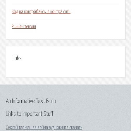
Код на контрабаксы в контра сити
Ринчен тензин
Links
An Informative Text Blurb
Links to Important Stuff
Сергей тармашев война аудиокнига скачать