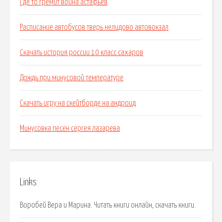
Где то гремит война астафьев
Расписание автобусов тверь нелидово автовокзал
Скачать история россии 10 класс сахаров
Дождь при минусовой температуре
Скачать игру на скейтборде на андроид
Минусовка песен сергея лазарева
Links
Воробей Вера и Марина. Читать книги онлайн, скачать книги.