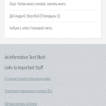
Ошо. Читать книги онлайн, скачать книги
Дай Андрей. Воробей (Поводырь-5).
Азбука 1 класс Горецкий часть.
An Informative Text Blurb
Links to Important Stuff
В городе тихая осень минусовка
Этногенез революция скачать fb2
Петька скачать торрент