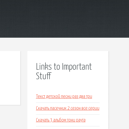
Links to Important
Stuff
Текст детской песни раз два три
Скачать пасечник 2 сезон все серии
Скачать 3 альбом тони раута