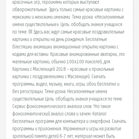
красочных игр, героинями которых выступают
обворожительные. Здесь только самые красивые картинки с
мужскими и женскими именами. Тема урока: «Несклоняемые
имена существительные». Цель: обобщить знания учащихся
по теме. llll Здесь вас ждут самые красивые поздравительные
картинки и открытки на день рождения. Бесплатные
блестяшки анимашки анимационные открытки картинки с
кодами для вставки. Красивые анимированные аватарки, это
маленькие картинки, обычно 100х100 пикселей, для.
Картинки с Масленицей 2018 – красивые и прикольные
картинки с поздравлениями с Масленицей. Скачать
программы, видео, музыку, книги, игры, обои бесплатно и
без регистрации. Тема урока: Несклоняемые имена
существительные Цель: обобщить знания учащихся по теме.
Сервис фоносемантического анализа слов. Что такое
фоносемантический анализ слова и зачем. Каталог
бесплатных программ для компьютера и смартфона. Скачать
программы и приложения. Упражнения и игры на развитие
зрительной памяти детей 6-7 лет, материал может быть.