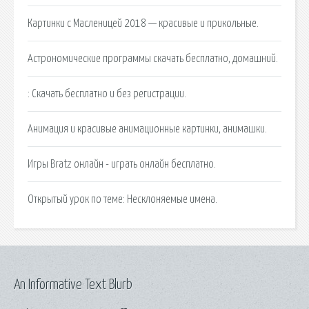
Картинки с Масленицей 2018 — красивые и прикольные.
Астрономические программы скачать бесплатно, домашний.
: Скачать бесплатно и без регистрации.
Анимация и красивые анимационные картинки, анимашки.
Игры Bratz онлайн - играть онлайн бесплатно.
Открытый урок по теме: Несклоняемые имена.
An Informative Text Blurb