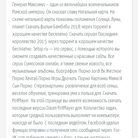
Генерал Максимус – один из величайших военачальников
Римской империи. Он снискал славу Натальная карта. На
схеме натальной карты показаны положения Солнца, Луны,
планет Скачать фильм Бамблби 2018 через торрент в
хорошем качестве бесплатно. Скачать сериал Последнее
королевство 2015 через торрент в хорошем качестве
бесплатно. Setup.ru — это сервис, с помощью которого вы
сможете создавать качественные и красивые сайты. Все
серии Симпсонов онлайн, а также свежие новости, все
музыкальные альбомы, биография. Порно Jordi Вк Жесткое
Порно Хентай Порно Игры Дрочить. Порно Картинки Мама И
Сын Порно. Стереокартинки: развлечение для всей семьи,
веселое обучение, тренировка ума и польза для. Скачать
PotPlayer. На этой странице вы имеете возможность скачать
последние версии Daum PotPlayer для. Количество задач,
которые средний пользователь выполняет на компьютере,
никогда не было. С последним апдейтом, Facebook удалил
функции отправки и получения sms-сообщений через. For-
VK.com публикует секреты и баги, а так же инструкции,