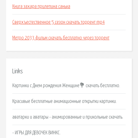
Книга захара прилепина санька
Сверхъестественное 5 сезон скачать торрент mp4
Метро 2033 фильм скачать бесплатно через торрент
Links
Картинки с Днем рождения Женщине💐 скачать бесплатно.
Красивые бесплатные анимационные открытки картинки.
аватарки и аватары - анимированные и прикольные скачать.
- ИГРЫ ДЛЯ ДЕВОЧЕК ВИНКС.