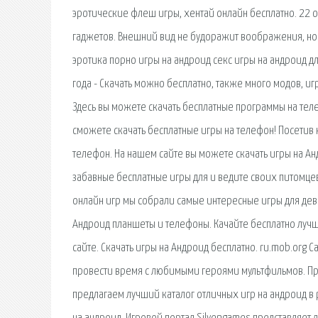
эротические флеш игры, хентай онлайн бесплатно. 22 окт
гаджетов. Внешний вид не будоражит воображения, но 
эротика порно игры на андроид секс игры на андроид 
года - Скачать можно бесплатно, также много модов, и
Здесь вы можете скачать бесплатные программы на теле
сможете скачать бесплатные игры на телефон! Посетив
телефон. На нашем сайте вы можете скачать игры на А
забавные бесплатные игры для и ведите своих питомце
онлайн игр мы собрали самые интересные игры для дев
Андроид планшеты и телефоны. Качайте бесплатно лучш
сайте. Скачать игры на Андроид бесплатно. ru.mob.org
провести время с любимыми героями мультфильмов. Пре
предлагаем лучший каталог отличных игр на андроид в