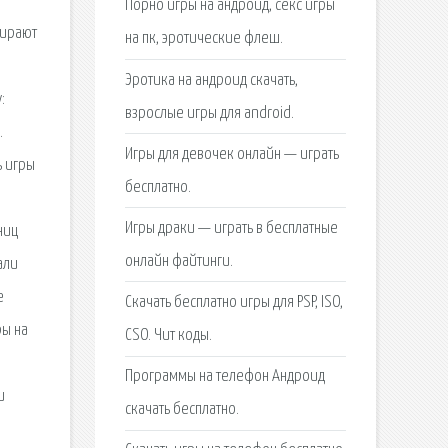
Порно игры на андроид, секс игры
бирают
на пк, эротические флеш.
Эротика на андроид скачать,
:
взрослые игры для android.
.
Игры для девочек онлайн — играть
ь игры
бесплатно.
й
Игры драки — играть в бесплатные
ниц
онлайн файтинги.
али
е
Скачать бесплатно игры для PSP, ISO,
ры на
CSO. Чит коды.
Программы на телефон Андроид
и
скачать бесплатно.