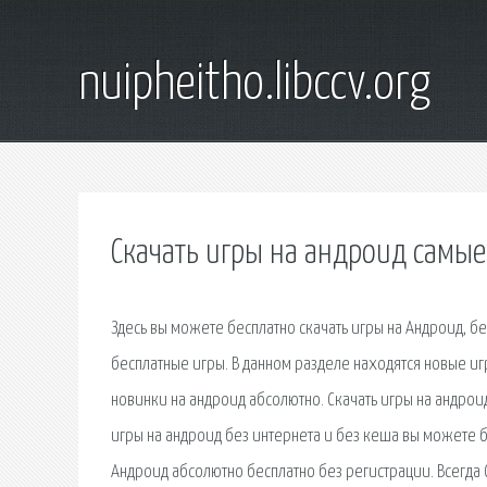
nuipheitho.libccv.org
Скачать игры на андроид самы
Здесь вы можете бесплатно скачать игры на Андроид, б
бесплатные игры. В данном разделе находятся новые иг
новинки на андроид абсолютно. Скачать игры на андроид
игры на андроид без интернета и без кеша вы можете б
Андроид абсолютно бесплатно без регистрации. Всегда 