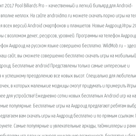
 2017 Pool Billiards Pro – качественный и легкий бильярд для Android-
вполне неплох. На сайте androidmo.ru можете скачать порно игры на т
для всех версий Android смартфонов и планшетов. Новые Андроид Игры 2
гры с возломом денег, ресурсов, уровней. Программы на телефон Андроид
фон Андроид на русском языке совершено бесплатно. WildMob.ru – здес
 наш сайт, вы сможете совершенно бесплатно скачать игры на мобильны
ндроид. Бесплатные android Представлены только самые интересные и
в к успешному преодолению все новых высот. Специально для любитель
очек, в которых маленькие модницы смогут придумать и примерить Игры
ее для устройства! Ежедневно сотни новых бесплатных Android игр на 
 Самые популярные. Бесплатные игры на Андроид предлагают ребятам выбр
длагаем вам скачать игры на Андроид бесплатно и по прямым ссылкам.
 рунете. Самые популярные и увлекательные аркады, таймкиллеры и ран