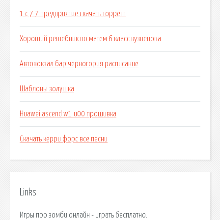
1 с 7 7 предприятие скачать торрент
Хороший решебник по матем 6 класс кузнецова
Автовокзал бар черногория расписание
Шаблоны золушка
Huawei ascend w1 u00 прошивка
Скачать керри форс все песни
Links
Игры про зомби онлайн - играть бесплатно.