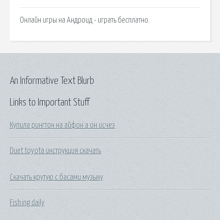
Онлайн игры на Андроид - играть бесплатно.
An Informative Text Blurb
Links to Important Stuff
Купила рингтон на айфон а он исчез
Duet toyota инструкция скачать
Скачать крутую с басами музыку
Fishing daily