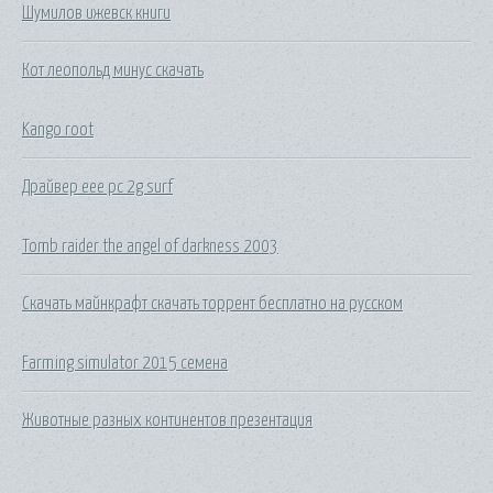
Шумилов ижевск книги
Кот леопольд минус скачать
Kango root
Драйвер eee pc 2g surf
Tomb raider the angel of darkness 2003
Скачать майнкрафт скачать торрент бесплатно на русском
Farming simulator 2015 семена
Животные разных континентов презентация