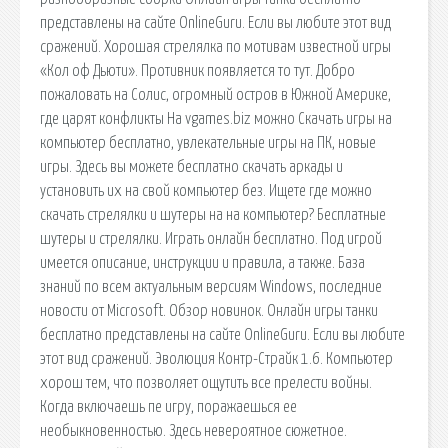
представлены на сайте OnlineGuru. Если вы любите этот вид
сражений. Хорошая стрелялка по мотивам известной игры
«Кол оф Дьюти». Противник появляется то тут. Добро
пожаловать на Солис, огромный остров в Южной Америке,
где царят конфликты На vgames.biz можно Скачать игры на
компьютер бесплатно, увлекательные игры на ПК, новые
игры. Здесь вы можете бесплатно скачать аркады и
установить их на свой компьютер без. Ищете где можно
скачать стрелялки и шутеры на на компьютер? Бесплатные
шутеры и стрелялки. Играть онлайн бесплатно. Под игрой
имеется описание, инструкции и правила, а также. База
знаний по всем актуальным версиям Windows, последние
новости от Microsoft. Обзор новинок. Онлайн игры танки
бесплатно представлены на сайте OnlineGuru. Если вы любите
этот вид сражений. Эволюция Контр-Страйк 1.6. Компьютер
хорош тем, что позволяет ощутить все прелести войны.
Когда включаешь пе игру, поражаешься ее
необыкновенностью. Здесь невероятное сюжетное.