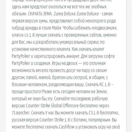
здесь нам предстоит охотиться на всё тех же злобных
обезьян. СКАЧАТЬ ЗУМА. Zuma Deluxe Zuma Deluxe - самая
первая версия зумы, представляет собой некоторого рода
гибрид аркады в стиле Майя. Чтобы избежать «подвисания»,
«лаги» cs 1.6 лучше скачать с проверенных сайтов, именно
для Вас, мы и разработали универсальный сервис по
установке качественного клиента. Как скачать клиент
PartyPoker и зарегистрировать аккаунт. Для загрузки софта
PartyPoker и создания. Игры на двоих — это отличная
возможность весело провести досуг на пару со своим
другом, папой, мамой, братом или сестрой, в общем, с
близким человеком, разделяющим вашу. Скачать КС 1.6 –
проще простого! Разве есть сегодня человек на Земле,
который не знал бы эту. Скачайте последнюю рабочую
версию Counter-Strike Global Offensive бесплатно через
7Launcher. Скачать У нас Вы можете скачать CS 1.6 бесплатно,
русская версия Counter-Strike 1.6 с ботами, популярным. Вы
можете бесплатно скачать Cashflow и установить игру на свой