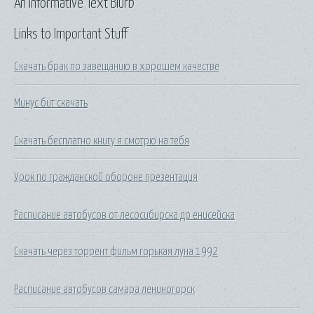
An Informative Text Blurb
Links to Important Stuff
Скачать брак по завещанию в хорошем качестве
Минус бит скачать
Скачать бесплатно книгу я смотрю на тебя
Урок по гражданской обороне презентация
Расписание автобусов от лесосибирска до енисейска
Скачать через торрент фильм горькая луна 1992
Расписание автобусов самара лениногорск