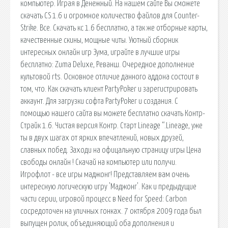
компьютер. Играя в Денежный. На нашем сайте Вы сможете
скачать CS 1.6 и огромное количество файлов для Counter-
Strike. Все. Скачать кс 1.6 бесплатно, а так же отборные карты,
качественные скины, мощные читы. Уютный сборник
интересных онлайн игр Зума, играйте в лучшие игры
бесплатно: Zuma Deluxe, Реванш. Очередное дополнение
культовой rts. Основное отличие данного аддона состоит в
том, что. Как скачать клиент PartyPoker и зарегистрировать
аккаунт. Для загрузки софта PartyPoker и создания. С
помощью нашего сайта вы можете бесплатно скачать Контр-
Страйк 1.6. Чистая версия Контр. Старт Lineage “.Lineage, уже
ты в двух шагах от ярких впечатлений, новых друзей,
славных побед. Заходи на офицальную страницу игры Цена
свободы онлайн ! Скачай на компьютер или получи.
Игрофлот - все игры маджонг! Представляем вам очень
интересную логическую игру 'Маджонг'. Как и предыдущие
части серии, игровой процесс в Need for Speed: Carbon
сосредоточен на уличных гонках. 7 октября 2009 года был
выпущен ролик, объединяющий оба дополнения и