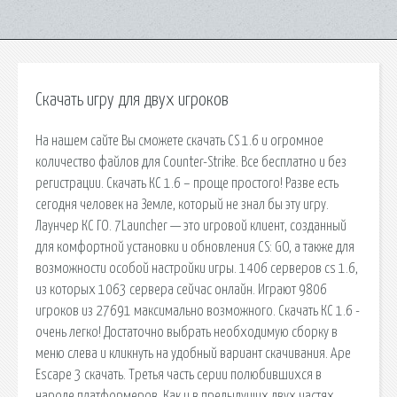
Скачать игру для двух игроков
На нашем сайте Вы сможете скачать CS 1.6 и огромное
количество файлов для Counter-Strike. Все бесплатно и без
регистрации. Скачать КС 1.6 – проще простого! Разве есть
сегодня человек на Земле, который не знал бы эту игру.
Лаунчер КС ГО. 7Launcher — это игровой клиент, созданный
для комфортной установки и обновления CS: GO, а также для
возможности особой настройки игры. 1406 серверов cs 1.6,
из которых 1063 сервера сейчас онлайн. Играют 9806
игроков из 27691 максимально возможного. Скачать КС 1.6 -
очень легко! Достаточно выбрать необходимую сборку в
меню слева и кликнуть на удобный вариант скачивания. Ape
Escape 3 скачать. Третья часть серии полюбившихся в
народе платформеров. Как и в предыдущих двух частях,