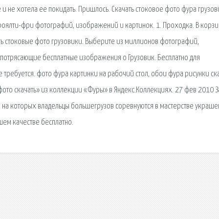
е и не хотела ее покидать. Пришлось. Скачать стоковое фото фура грузо
ялти-фри фотографий, изображений и картинок. 1. Проходка. В корзи
ать стоковые фото грузовики. Выберите из миллионов фотографий,
 потрясающие бесплатные изображения о Грузовик. Бесплатно для
требуется. фото фура картинки на рабочий стол, обои фура рисунки ска
фото скачать» из коллекции «Фуры» в Яндекс.Коллекциях. 27 фев 2010 З
 на которых владельцы большегрузов соревнуются в мастерстве украше
шем качестве бесплатно.