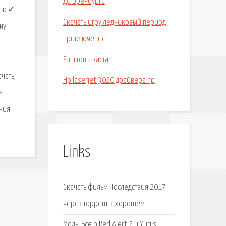
до оренбурга
вик ✓
Скачать игру ледниковый период
ну.
приключение
Рингтоны каста
чать,
Hp laserjet 3020 драйвера hp
а
ния.
Links
Скачать фильм Последствия 2017
через торрент в хорошем.
Моды Все о Red Alert 2 и Yuri's