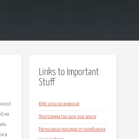
Links to Important
Stuff
ыносит
Юфс игра на андроид
ей на
Программа ток шок рок алиса
чать
Расписание поездов от челябинска
ок в