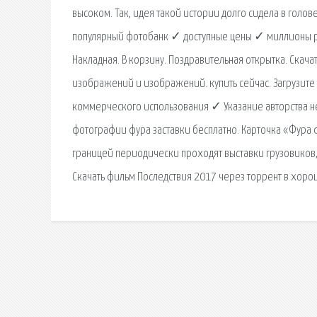
высоком. Так, идея такой истории долго сидела в голов
популярный фотобанк ✓ доступные цены ✓ миллионы ро
Накладная. В корзину. Поздравительная открытка. Скач
изображений и изображений. купить сейчас. Загрузите
коммерческого использования ✓ Указание авторства не 
фотографии фура заставки бесплатно. Карточка «Фура 
границей периодически проходят выставки грузовиков,
Скачать фильм Последствия 2017 через торрент в хоро