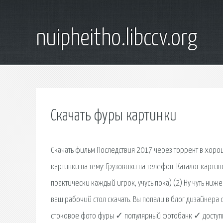
nuipheitho.libccv.org
Скачать фуры картинки
Скачать фильм Последствия 2017 через торрент в хорош
картинки на тему: Грузовики на телефон. Каталог карти
практически каждый игрок, учусь пока) (2) Ну чуть ниж
ваш рабочий стол скачать. Вы попали в блог дизайнера 
стоковое фото фуры ✓ популярный фотобанк ✓ доступ