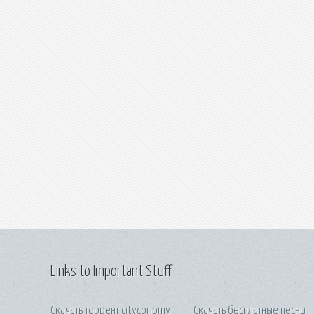
Links to Important Stuff
Скачать торрент cityconomy
Скачать бесплатные песни