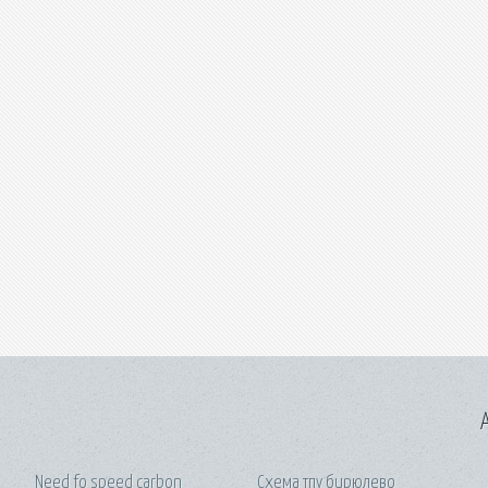
A
Need fo speed carbon
Схема тпу бирюлево