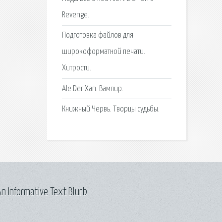
Revenge.
Подготовка файлов для
широкоформатной печати.
Хитрости.
Аlе Dеr Xаn. Вампир.
Книжный Червь. Творцы судьбы.
n Informative Text Blurb